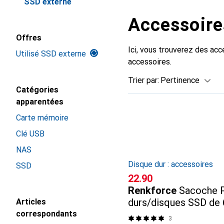
SSD externe
Accessoire
Offres
Ici, vous trouverez des a
Utilisé SSD externe
accessoires.
Trier par
:
Pertinence
Catégories
Liste des produits
apparentées
Carte mémoire
Clé USB
NAS
Disque dur : accessoires
SSD
CHF
22.90
Renkforce
Sacoche P
durs/disques SSD de 6
Articles
et accessoires
correspondants
3