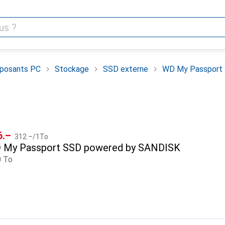
posants PC
Stockage
SSD externe
WD My Passport
CHF
F
6.–
312.–
/
1To
D
My Passport SSD powered by SANDISK
0 To