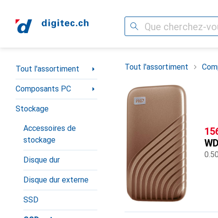
Recherche
Navigation par catégorie
Tout l'assortiment
Com
Tout l'assortiment
Composants PC
Stockage
Accessoires de
CH
15
stockage
W
0.5
Disque dur
Disque dur externe
SSD