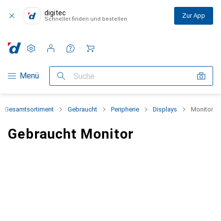
digitec
Zur App
Schneller finden und bestellen
Einstellungen
Kundenkonto
Vergleichslisten
Merklisten
Warenkorb
Navigation nach Kategorien
Menü
Suche
Gesamtsortiment
Gebraucht
Peripherie
Displays
Monitor
Gebraucht Monitor