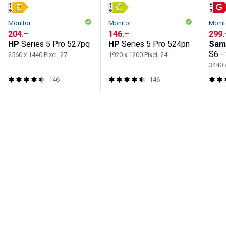
Monitor
Monitor
Monit
CHF
204.–
CHF
146.–
CHF
299.
HP
Series 5 Pro 527pq
HP
Series 5 Pro 524pn
Sam
S6 -
2560 x 1440 Pixel, 27"
1920 x 1200 Pixel, 24"
3440 x
146
146