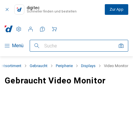
digitec
Zur App
Schneller finden und bestellen
Einstellungen
Kundenkonto
Vergleichslisten
Merklisten
Warenkorb
Navigation nach Kategorien
Menü
Suche
mtsortiment
Gebraucht
Peripherie
Displays
Video Monitor
Gebraucht Video Monitor