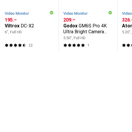
Video Monitor
Video Monitor
Video
CHF
195.–
CHF
209.–
CHF
326.
Viltrox
DC-X2
Godox
GM6S Pro 4K
Ato
Ultra Bright Camera
6", Full HD
5.20",
Monitor Kit 2
5.50", Full HD
22
1