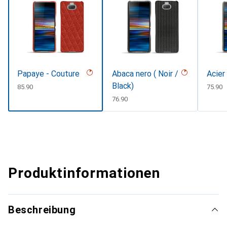
Papaye - Couture
Abaca nero ( Noir /
Acier
Black)
CHF
85.90
CHF
75.90
CHF
76.90
Produktinformationen
Beschreibung