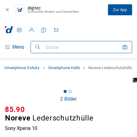
digitec
Zur App
Schneller finden und bestellen
Einstellungen
Kundenkonto
Vergleichslisten
Merklisten
Warenkorb
Navigation nach Kategorien
Menü
Suche
Smartphone Schutz
Smartphone Hülle
Noreve Lederschutzhülle
2 Bilder
CHF
85.90
Noreve
Lederschutzhülle
Sony Xperia 10