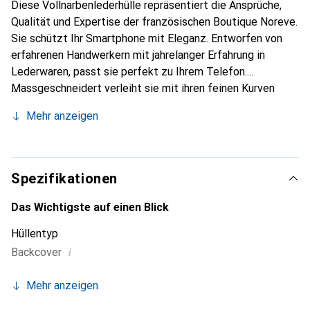
Diese Vollnarbenlederhülle repräsentiert die Ansprüche,
Qualität und Expertise der französischen Boutique Noreve.
Sie schützt Ihr Smartphone mit Eleganz. Entworfen von
erfahrenen Handwerkern mit jahrelanger Erfahrung in
Lederwaren, passt sie perfekt zu Ihrem Telefon.
Massgeschneidert verleiht sie mit ihren feinen Kurven
Ihrem Smartphone eine echte zweite Haut. Sie wird zum
Mehr anzeigen
schicken und unverzichtbaren Accessoire. Die Marke
Noreve ist international für ihre hochwertigen Produkte
anerkannt und eine zuverlässige Wahl für eine
anspruchsvolle Kundschaft.
Spezifikationen
Das Wichtigste auf einen Blick
Hüllentyp
i
Backcover
Mehr anzeigen