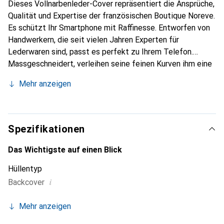
Dieses Vollnarbenleder-Cover repräsentiert die Ansprüche,
Qualität und Expertise der französischen Boutique Noreve.
Es schützt Ihr Smartphone mit Raffinesse. Entworfen von
Handwerkern, die seit vielen Jahren Experten für
Lederwaren sind, passt es perfekt zu Ihrem Telefon.
Massgeschneidert, verleihen seine feinen Kurven ihm eine
echte zweite Haut. Es wird zum schicken und integralen
Mehr anzeigen
Accessoire Ihres Smartphones. International anerkannt für
ihre hochwertigen Produkte ist die Marke Noreve eine
sichere Wahl für eine anspruchsvolle Kundschaft.
Spezifikationen
Das Wichtigste auf einen Blick
Hüllentyp
i
Backcover
Mehr anzeigen