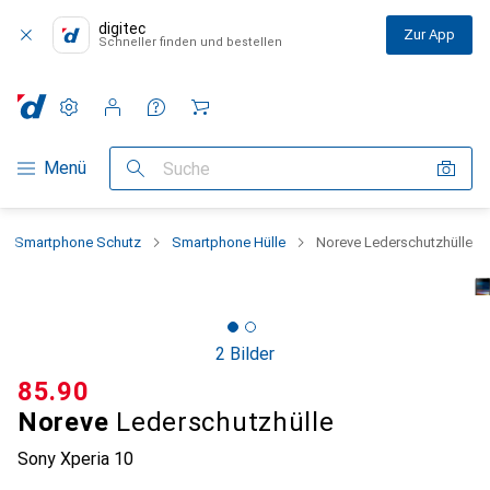
digitec
Zur App
Schneller finden und bestellen
Einstellungen
Kundenkonto
Vergleichslisten
Merklisten
Warenkorb
Navigation nach Kategorien
Menü
Suche
Smartphone Schutz
Smartphone Hülle
Noreve Lederschutzhülle
2 Bilder
CHF
85.90
Noreve
Lederschutzhülle
Sony Xperia 10