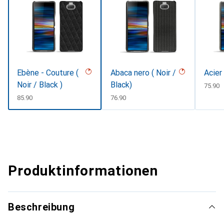
Ebène - Couture (
Abaca nero ( Noir /
Acier
Noir / Black )
Black)
CHF
75.90
CHF
85.90
CHF
76.90
Produktinformationen
Beschreibung