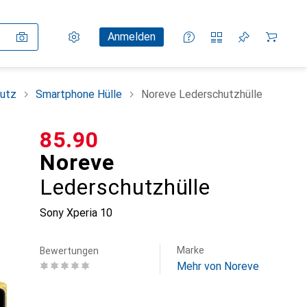
Einstellungen
Kundenkonto
Vergleichslisten
Merklisten
Warenkorb
Anmelden
utz
Smartphone Hülle
Noreve Lederschutzhülle
CHF
85.90
Noreve
Lederschutzhülle
Sony Xperia 10
Marke
Bewertungen
Mehr von Noreve