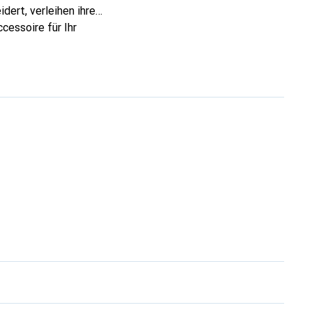
dert, verleihen ihre
cessoire für Ihr
ve eine sichere Wahl