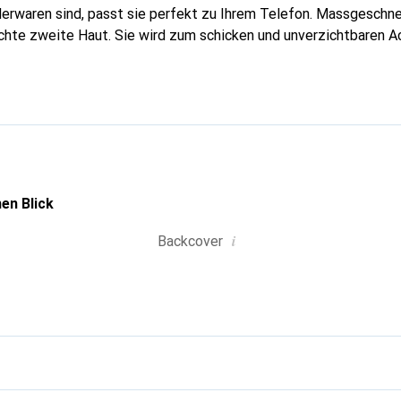
erwaren sind, passt sie perfekt zu Ihrem Telefon. Massgeschnei
echte zweite Haut. Sie wird zum schicken und unverzichtbaren Ac
al anerkannt für ihre hochwertigen Produkte ist die Marke Nore
 Kundschaft.
en Blick
i
Backcover
g