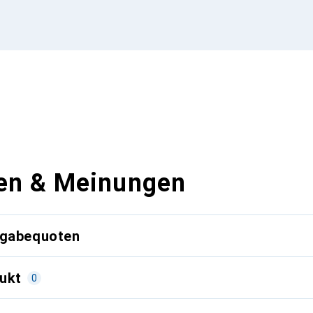
en & Meinungen
kgabequoten
ukt
0