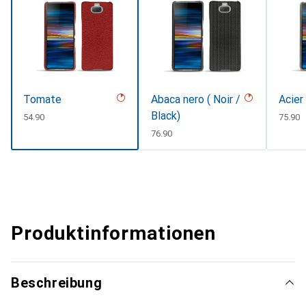
Tomate
Abaca nero ( Noir /
Acier
Black)
CHF
54.90
CHF
75.90
CHF
76.90
Produktinformationen
Beschreibung