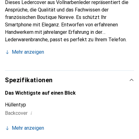
Dieses Ledercover aus Vollnarbenleder repräsentiert die
Ansprüche, die Qualität und das Fachwissen der
französischen Boutique Noreve. Es schützt Ihr
Smartphone mit Eleganz. Entworfen von erfahrenen
Handwerkern mit jahrelanger Erfahrung in der
Lederwarenbranche, passt es perfekt zu Ihrem Telefon.
Massgeschneidert, verleihen seine feinen Kurven ihm eine
Mehr anzeigen
echte zweite Haut. Es wird zum schicken und
unverzichtbaren Accessoire für Ihr Smartphone.
International anerkannt für ihre hochwertigen Produkte ist
die Marke Noreve eine zuverlässige Wahl für eine
Spezifikationen
anspruchsvolle Klientel.
Das Wichtigste auf einen Blick
Hüllentyp
i
Backcover
Mehr anzeigen