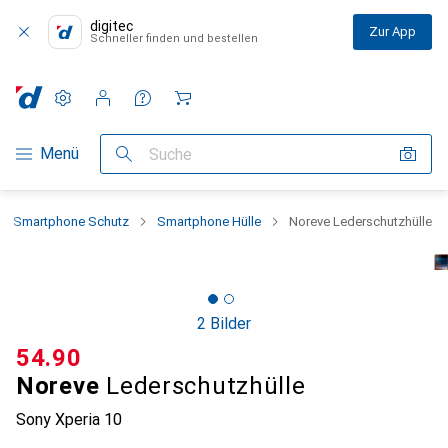
digitec
Zur App
Schneller finden und bestellen
Einstellungen
Kundenkonto
Vergleichslisten
Merklisten
Warenkorb
Navigation nach Kategorien
Menü
Suche
Smartphone Schutz
Smartphone Hülle
Noreve Lederschutzhülle
2 Bilder
CHF
54.90
Noreve
Lederschutzhülle
Sony Xperia 10