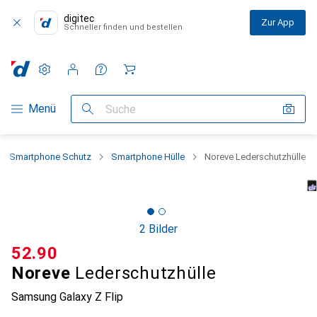
digitec
Zur App
Schneller finden und bestellen
Einstellungen
Kundenkonto
Vergleichslisten
Merklisten
Warenkorb
Navigation nach Kategorien
Menü
Suche
Smartphone Schutz
Smartphone Hülle
Noreve Lederschutzhülle
2 Bilder
CHF
52.90
Noreve
Lederschutzhülle
Samsung Galaxy Z Flip