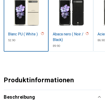
Blanc PU ( White )
Abaca nero ( Noir /
Acie
Black)
CHF
52.90
CHF
86.90
CHF
89.90
Produktinformationen
Beschreibung