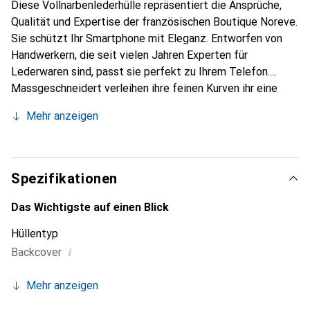
Diese Vollnarbenlederhülle repräsentiert die Ansprüche,
Qualität und Expertise der französischen Boutique Noreve.
Sie schützt Ihr Smartphone mit Eleganz. Entworfen von
Handwerkern, die seit vielen Jahren Experten für
Lederwaren sind, passt sie perfekt zu Ihrem Telefon.
Massgeschneidert verleihen ihre feinen Kurven ihr eine
echte zweite Haut. Sie wird zum schicken und
Mehr anzeigen
unverzichtbaren Accessoire Ihres Smartphones.
International anerkannt für ihre hochwertigen Produkte ist
die Marke Noreve eine sichere Wahl für eine
anspruchsvolle Klientel.
Spezifikationen
Das Wichtigste auf einen Blick
Hüllentyp
i
Backcover
Mehr anzeigen