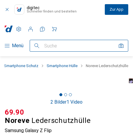
digitec
Zur App
Schneller finden und bestellen
Einstellungen
Kundenkonto
Vergleichslisten
Merklisten
Warenkorb
Navigation nach Kategorien
Menü
Suche
Smartphone Schutz
Smartphone Hülle
Noreve Lederschutzhülle
2 Bilder
1 Video
CHF
69.90
Noreve
Lederschutzhülle
Samsung Galaxy Z Flip