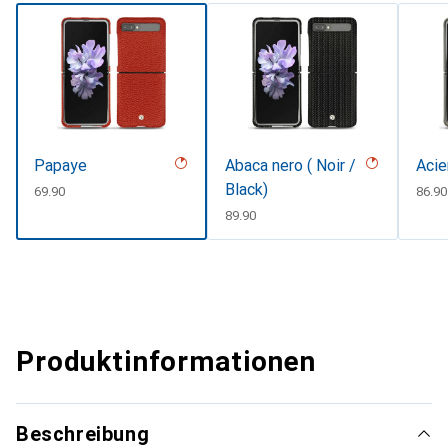
Papaye
Abaca nero ( Noir /
Acie
Black)
CHF
69.90
CHF
86.90
CHF
89.90
Produktinformationen
Beschreibung