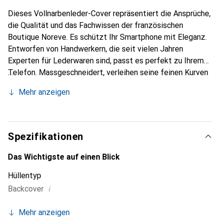
Dieses Vollnarbenleder-Cover repräsentiert die Ansprüche,
die Qualität und das Fachwissen der französischen
Boutique Noreve. Es schützt Ihr Smartphone mit Eleganz.
Entworfen von Handwerkern, die seit vielen Jahren
Experten für Lederwaren sind, passt es perfekt zu Ihrem
Telefon. Massgeschneidert, verleihen seine feinen Kurven
ihm eine echte zweite Haut. Es wird zum schicken und
Mehr anzeigen
unverzichtbaren Accessoire für Ihr Smartphone.
International anerkannt für ihre hochwertigen Produkte ist
die Marke Noreve eine sichere Wahl für eine
anspruchsvolle Kundschaft.
Spezifikationen
Das Wichtigste auf einen Blick
Hüllentyp
i
Backcover
Mehr anzeigen