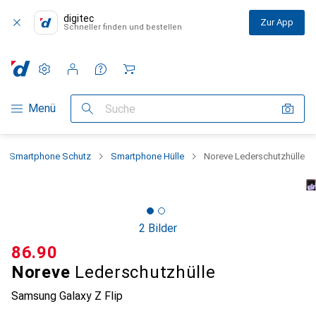
digitec
Zur App
Schneller finden und bestellen
Einstellungen
Kundenkonto
Vergleichslisten
Merklisten
Warenkorb
Navigation nach Kategorien
Menü
Suche
Smartphone Schutz
Smartphone Hülle
Noreve Lederschutzhülle
2 Bilder
CHF
86.90
Noreve
Lederschutzhülle
Samsung Galaxy Z Flip