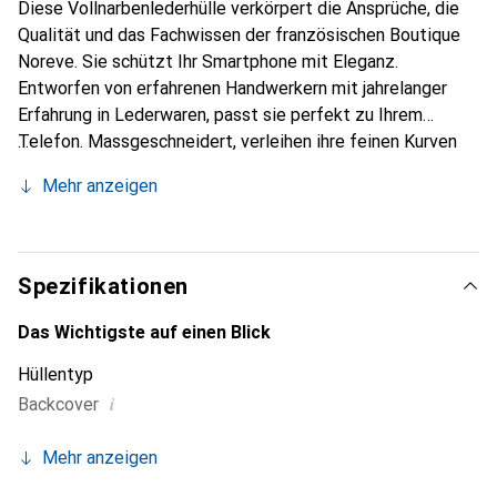
Diese Vollnarbenlederhülle verkörpert die Ansprüche, die
Qualität und das Fachwissen der französischen Boutique
Noreve. Sie schützt Ihr Smartphone mit Eleganz.
Entworfen von erfahrenen Handwerkern mit jahrelanger
Erfahrung in Lederwaren, passt sie perfekt zu Ihrem
Telefon. Massgeschneidert, verleihen ihre feinen Kurven
ihr eine echte zweite Haut. Sie wird zum schicken und
Mehr anzeigen
unverzichtbaren Accessoire für Ihr Smartphone.
International anerkannt für ihre hochwertigen Produkte ist
die Marke Noreve eine zuverlässige Wahl für eine
anspruchsvolle Kundschaft.
Spezifikationen
Das Wichtigste auf einen Blick
Hüllentyp
i
Backcover
Mehr anzeigen