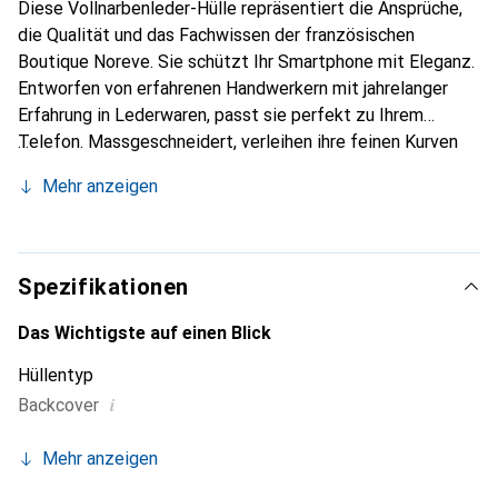
Diese Vollnarbenleder-Hülle repräsentiert die Ansprüche,
die Qualität und das Fachwissen der französischen
Boutique Noreve. Sie schützt Ihr Smartphone mit Eleganz.
Entworfen von erfahrenen Handwerkern mit jahrelanger
Erfahrung in Lederwaren, passt sie perfekt zu Ihrem
Telefon. Massgeschneidert, verleihen ihre feinen Kurven
ihr eine echte zweite Haut. Sie wird zum schicken und
Mehr anzeigen
unverzichtbaren Accessoire für Ihr Smartphone.
International anerkannt für ihre hochwertigen Produkte ist
die Marke Noreve eine zuverlässige Wahl für eine
anspruchsvolle Kundschaft.
Spezifikationen
Das Wichtigste auf einen Blick
Hüllentyp
i
Backcover
Mehr anzeigen