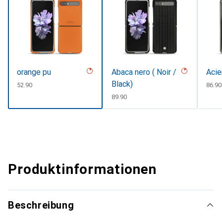
orange pu
Abaca nero ( Noir /
Acie
Black)
CHF
52.90
CHF
86.90
CHF
89.90
Produktinformationen
Beschreibung