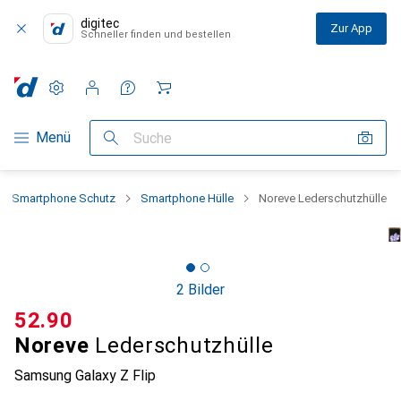
digitec
Zur App
Schneller finden und bestellen
Einstellungen
Kundenkonto
Vergleichslisten
Merklisten
Warenkorb
Navigation nach Kategorien
Menü
Suche
Smartphone Schutz
Smartphone Hülle
Noreve Lederschutzhülle
2 Bilder
CHF
52.90
Noreve
Lederschutzhülle
Samsung Galaxy Z Flip