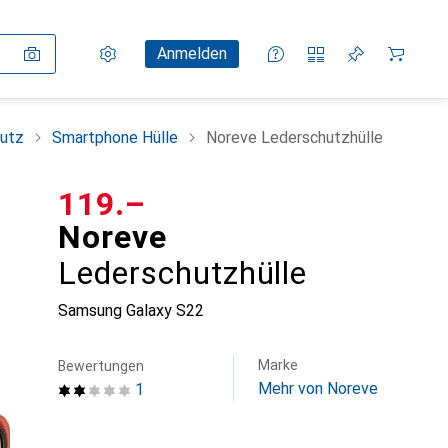
Einstellungen
Kundenkonto
Vergleichslisten
Merklisten
Warenkorb
Anmelden
utz
Smartphone Hülle
Noreve Lederschutzhülle
CHF
119.–
Noreve
Lederschutzhülle
Samsung Galaxy S22
Marke
Bewertungen
Mehr von Noreve
1