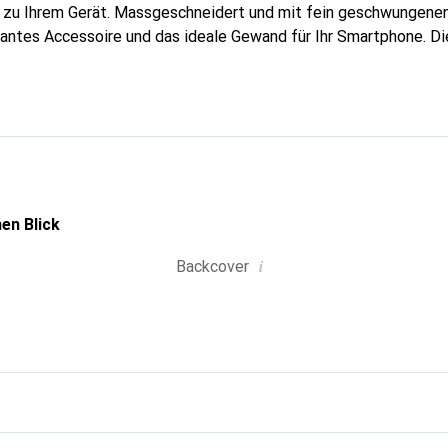
g zu Ihrem Gerät. Massgeschneidert und mit fein geschwungenen
gantes Accessoire und das ideale Gewand für Ihr Smartphone. D
hochwertigen Produkte bekannt und stets eine gute Wahl für den
en Blick
i
Backcover
g