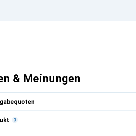
en & Meinungen
kgabequoten
ukt
0