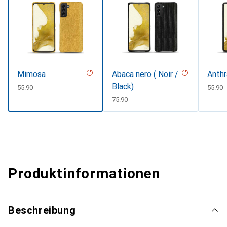
Mimosa
Abaca nero ( Noir /
Anthr
Black)
CHF
55.90
CHF
55.90
CHF
75.90
Produktinformationen
Beschreibung