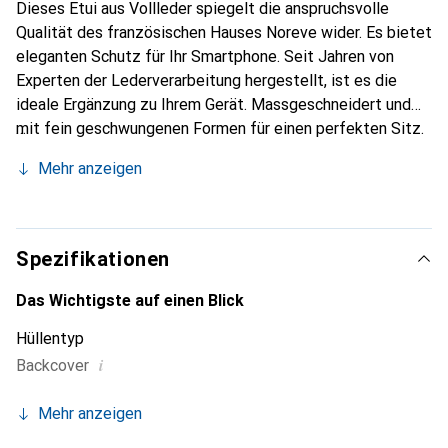
Dieses Etui aus Vollleder spiegelt die anspruchsvolle
Qualität des französischen Hauses Noreve wider. Es bietet
eleganten Schutz für Ihr Smartphone. Seit Jahren von
Experten der Lederverarbeitung hergestellt, ist es die
ideale Ergänzung zu Ihrem Gerät. Massgeschneidert und
mit fein geschwungenen Formen für einen perfekten Sitz.
Ein elegantes Accessoire und das ideale Gewand für Ihr
Mehr anzeigen
Smartphone. Die Marke Noreve ist international für ihre
hochwertigen Produkte bekannt und stets eine gute Wahl
für den anspruchsvollen Kunden.
Spezifikationen
Das Wichtigste auf einen Blick
Hüllentyp
i
Backcover
Mehr anzeigen