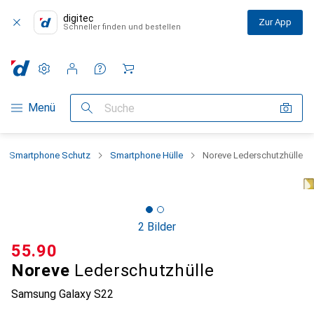
digitec
Zur App
Schneller finden und bestellen
Einstellungen
Kundenkonto
Vergleichslisten
Merklisten
Warenkorb
Navigation nach Kategorien
Menü
Suche
Smartphone Schutz
Smartphone Hülle
Noreve Lederschutzhülle
2 Bilder
CHF
55.90
Noreve
Lederschutzhülle
Samsung Galaxy S22