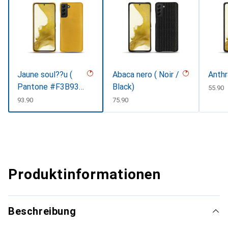
Jaune soul??u (
Abaca nero ( Noir /
Anthr
Pantone #F3B934
Black)
CHF
55.90
)
CHF
93.90
CHF
75.90
Produktinformationen
Beschreibung