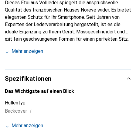
Dieses Etui aus Vollleder spiegelt die anspruchsvolle
Qualität des französischen Hauses Noreve wider. Es bietet
eleganten Schutz für Ihr Smartphone. Seit Jahren von
Experten der Lederverarbeitung hergestellt, ist es die
ideale Ergänzung zu Ihrem Gerät. Massgeschneidert und
mit fein geschwungenen Formen für einen perfekten Sitz.
Ein elegantes Accessoire und das ideale Gewand für Ihr
Mehr anzeigen
Smartphone. Die Marke Noreve ist international für ihre
hochwertigen Produkte bekannt und stets eine gute Wahl
für den anspruchsvollen Kunden.
Spezifikationen
Das Wichtigste auf einen Blick
Hüllentyp
i
Backcover
Mehr anzeigen