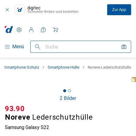
digitec
Zur App
Schneller finden und bestellen
Einstellungen
Kundenkonto
Vergleichslisten
Merklisten
Warenkorb
Navigation nach Kategorien
Menü
Suche
Smartphone Schutz
Smartphone Hülle
Noreve Lederschutzhülle
2 Bilder
CHF
93.90
Noreve
Lederschutzhülle
Samsung Galaxy S22