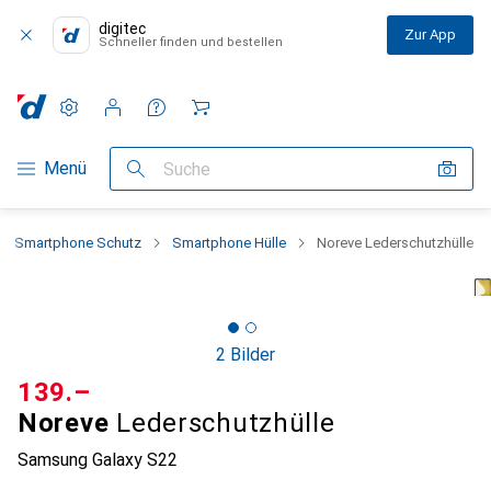
digitec
Zur App
Schneller finden und bestellen
Einstellungen
Kundenkonto
Vergleichslisten
Merklisten
Warenkorb
Navigation nach Kategorien
Menü
Suche
Smartphone Schutz
Smartphone Hülle
Noreve Lederschutzhülle
2 Bilder
CHF
139.–
Noreve
Lederschutzhülle
Samsung Galaxy S22