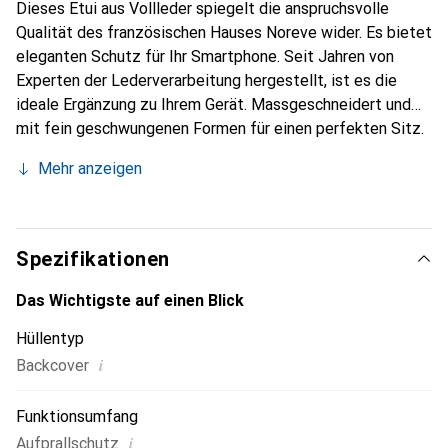
Dieses Etui aus Vollleder spiegelt die anspruchsvolle
Qualität des französischen Hauses Noreve wider. Es bietet
eleganten Schutz für Ihr Smartphone. Seit Jahren von
Experten der Lederverarbeitung hergestellt, ist es die
ideale Ergänzung zu Ihrem Gerät. Massgeschneidert und
mit fein geschwungenen Formen für einen perfekten Sitz.
Ein elegantes Accessoire und das ideale Gewand für Ihr
Mehr anzeigen
Smartphone. Die Marke Noreve ist international für ihre
hochwertigen Produkte bekannt und stets eine gute Wahl
für den anspruchsvollen Kunden.
Spezifikationen
Das Wichtigste auf einen Blick
Hüllentyp
i
Backcover
Funktionsumfang
i
Aufprallschutz