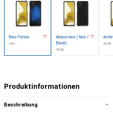
Bleu Patine
Abaca nero ( Noir /
Anthr
Black)
CHF
139.–
CHF
55.90
CHF
75.90
Produktinformationen
Beschreibung