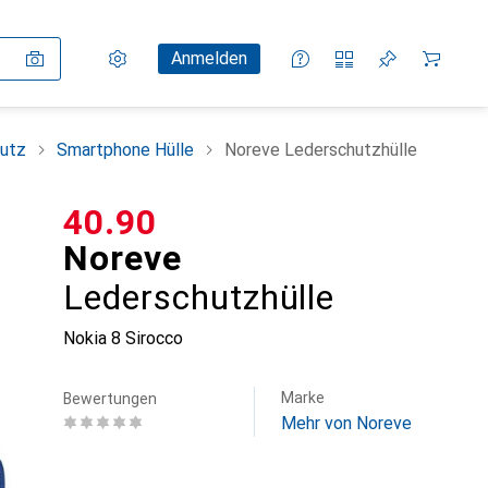
Einstellungen
Kundenkonto
Vergleichslisten
Merklisten
Warenkorb
Anmelden
utz
Smartphone Hülle
Noreve Lederschutzhülle
CHF
40.90
Noreve
Lederschutzhülle
Nokia 8 Sirocco
Marke
Bewertungen
Mehr von Noreve