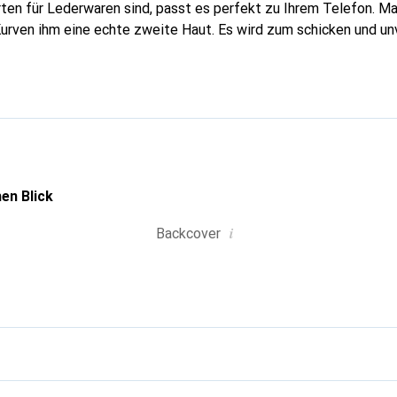
rten für Lederwaren sind, passt es perfekt zu Ihrem Telefon. M
Kurven ihm eine echte zweite Haut. Es wird zum schicken und un
hones. International anerkannt für ihre hochwertigen Produkte
ine anspruchsvolle Kundschaft.
en Blick
i
Backcover
g