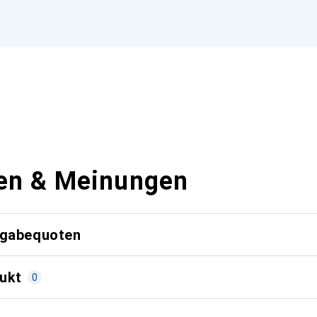
en & Meinungen
kgabequoten
ukt
0