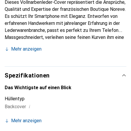
Dieses Vollnarbenleder-Cover repräsentiert die Ansprüche,
Qualität und Expertise der französischen Boutique Noreve.
Es schützt Ihr Smartphone mit Eleganz. Entworfen von
erfahrenen Handwerkern mit jahrelanger Erfahrung in der
Lederwarenbranche, passt es perfekt zu Ihrem Telefon.
Massgeschneidert, verleihen seine feinen Kurven ihm eine
echte zweite Haut. Es wird zum schicken und
Mehr anzeigen
unverzichtbaren Accessoire für Ihr Smartphone.
International anerkannt für ihre hochwertigen Produkte ist
die Marke Noreve eine zuverlässige Wahl für eine
anspruchsvolle Kundschaft.
Spezifikationen
Das Wichtigste auf einen Blick
Hüllentyp
i
Backcover
Mehr anzeigen