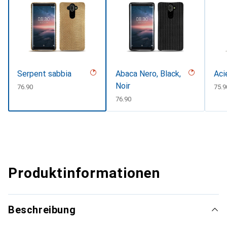
Serpent sabbia
Abaca Nero, Black,
Aci
Noir
CHF
76.90
CHF
75.9
CHF
76.90
Produktinformationen
Beschreibung