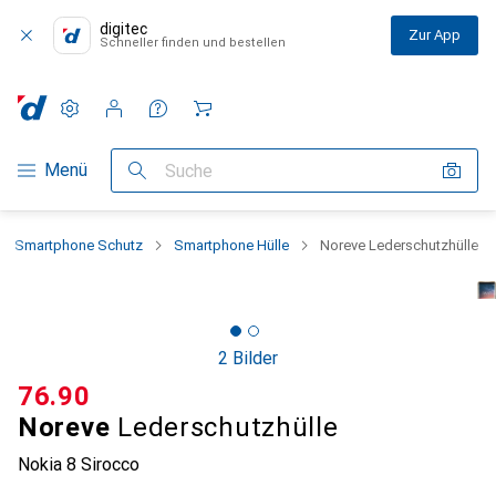
digitec
Zur App
Schneller finden und bestellen
Einstellungen
Kundenkonto
Vergleichslisten
Merklisten
Warenkorb
Navigation nach Kategorien
Menü
Suche
Smartphone Schutz
Smartphone Hülle
Noreve Lederschutzhülle
2 Bilder
CHF
76.90
Noreve
Lederschutzhülle
Nokia 8 Sirocco