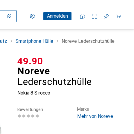
Einstellungen
Kundenkonto
Vergleichslisten
Merklisten
Warenkorb
Anmelden
utz
Smartphone Hülle
Noreve Lederschutzhülle
CHF
49.90
Noreve
Lederschutzhülle
Nokia 8 Sirocco
Marke
Bewertungen
Mehr von Noreve