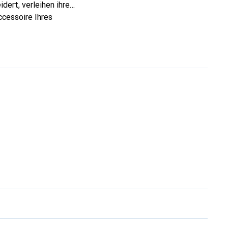
dert, verleihen ihre
ccessoire Ihres
eve eine sichere