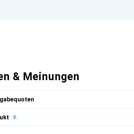
en & Meinungen
kgabequoten
ukt
0