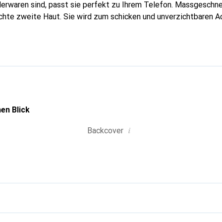
erwaren sind, passt sie perfekt zu Ihrem Telefon. Massgeschnei
echte zweite Haut. Sie wird zum schicken und unverzichtbaren A
nal anerkannt für ihre hochwertigen Produkte ist die Marke Nor
olle Klientel.
en Blick
i
Backcover
g