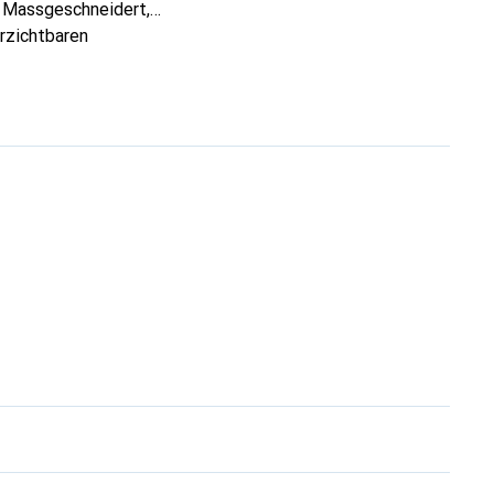
. Massgeschneidert,
erzichtbaren
hochwertigen Produkte