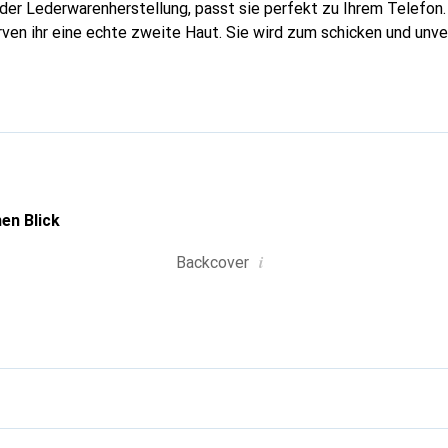
n der Lederwarenherstellung, passt sie perfekt zu Ihrem Telefon
urven ihr eine echte zweite Haut. Sie wird zum schicken und unv
tphone. Die Marke Noreve ist international anerkannt für ihre 
ahl für eine anspruchsvolle Kundschaft.
en Blick
i
Backcover
g