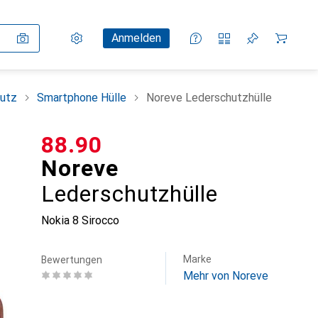
Einstellungen
Kundenkonto
Vergleichslisten
Merklisten
Warenkorb
Anmelden
utz
Smartphone Hülle
Noreve Lederschutzhülle
CHF
88.90
Noreve
Lederschutzhülle
Nokia 8 Sirocco
Marke
Bewertungen
Mehr von Noreve