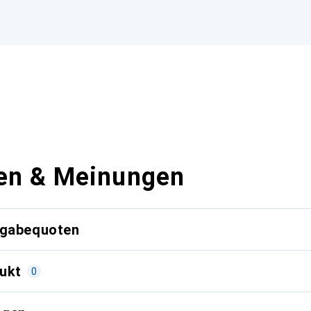
en & Meinungen
kgabequoten
ukt
0