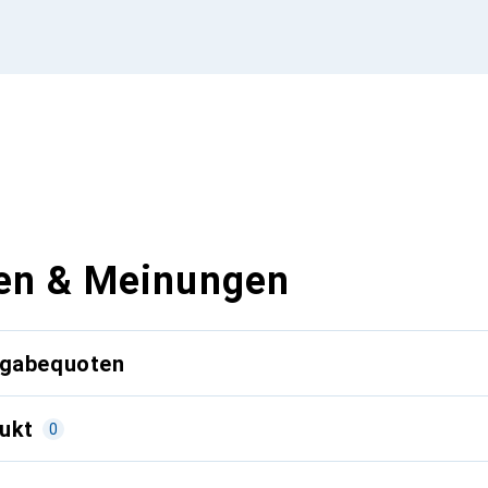
en & Meinungen
kgabequoten
ukt
0