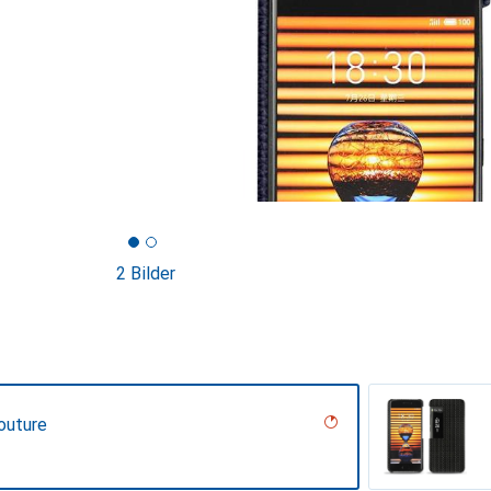
2 Bilder
outure