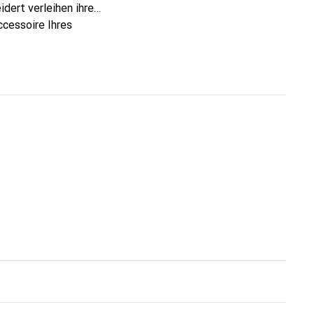
dert verleihen ihre
ccessoire Ihres
eve eine sichere