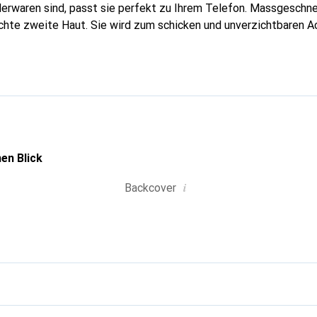
erwaren sind, passt sie perfekt zu Ihrem Telefon. Massgeschnei
echte zweite Haut. Sie wird zum schicken und unverzichtbaren A
nal anerkannt für ihre hochwertigen Produkte ist die Marke Nor
volle Kundschaft.
en Blick
i
Backcover
g