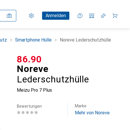
Einstellungen
Kundenkonto
Vergleichslisten
Merklisten
Warenkorb
Anmelden
utz
Smartphone Hülle
Noreve Lederschutzhülle
CHF
86.90
Noreve
Lederschutzhülle
Meizu Pro 7 Plus
Marke
Bewertungen
Mehr von Noreve