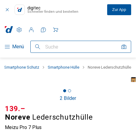
digitec
Zur App
Schneller finden und bestellen
Einstellungen
Kundenkonto
Vergleichslisten
Merklisten
Warenkorb
Navigation nach Kategorien
Menü
Suche
Smartphone Schutz
Smartphone Hülle
Noreve Lederschutzhülle
2 Bilder
CHF
139.–
Noreve
Lederschutzhülle
Meizu Pro 7 Plus