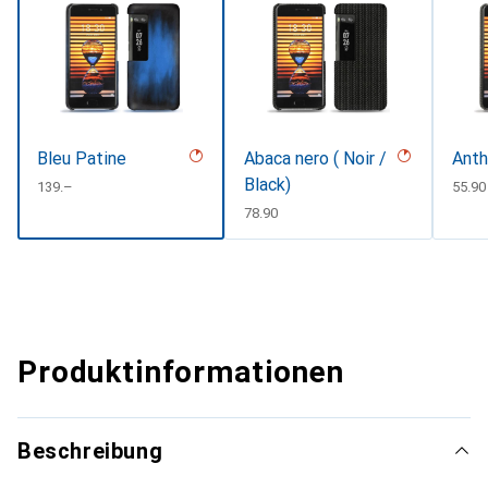
Bleu Patine
Abaca nero ( Noir /
Anth
Black)
CHF
139.–
CHF
55.90
CHF
78.90
Produktinformationen
Beschreibung