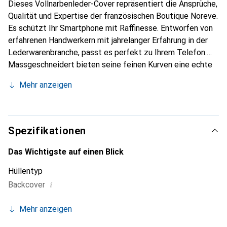
Dieses Vollnarbenleder-Cover repräsentiert die Ansprüche,
Qualität und Expertise der französischen Boutique Noreve.
Es schützt Ihr Smartphone mit Raffinesse. Entworfen von
erfahrenen Handwerkern mit jahrelanger Erfahrung in der
Lederwarenbranche, passt es perfekt zu Ihrem Telefon.
Massgeschneidert bieten seine feinen Kurven eine echte
zweite Haut. Es wird zum schicken und unverzichtbaren
Mehr anzeigen
Accessoire für Ihr Smartphone. International anerkannt für
ihre hochwertigen Produkte ist die Marke Noreve eine
zuverlässige Wahl für eine anspruchsvolle Kundschaft.
Spezifikationen
Das Wichtigste auf einen Blick
Hüllentyp
i
Backcover
Mehr anzeigen