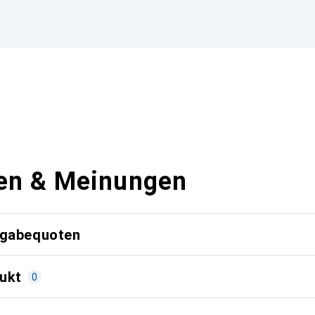
en & Meinungen
kgabequoten
ukt
0