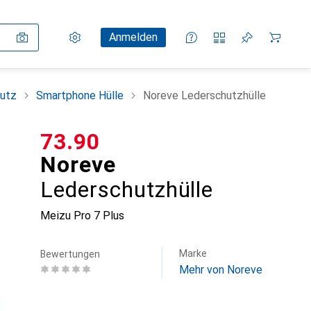
Einstellungen
Kundenkonto
Vergleichslisten
Merklisten
Warenkorb
Anmelden
utz
Smartphone Hülle
Noreve Lederschutzhülle
CHF
73.90
Noreve
Lederschutzhülle
Meizu Pro 7 Plus
Marke
Bewertungen
Mehr von Noreve