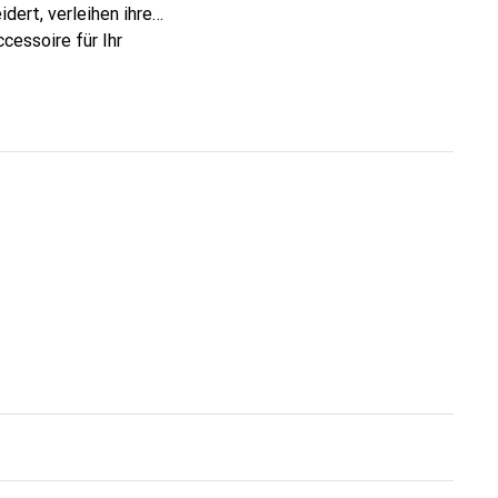
dert, verleihen ihre
cessoire für Ihr
ve eine sichere Wahl