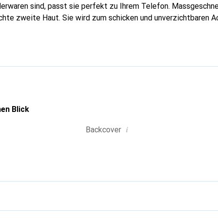
erwaren sind, passt sie perfekt zu Ihrem Telefon. Massgeschnei
echte zweite Haut. Sie wird zum schicken und unverzichtbaren Ac
al anerkannt für ihre hochwertigen Produkte ist die Marke Nore
 Kundschaft.
en Blick
i
Backcover
g