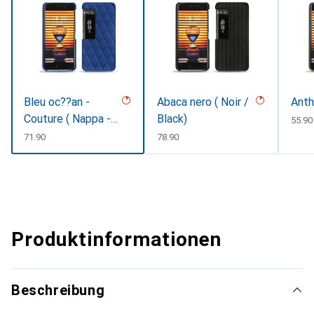
Bleu oc??an -
Abaca nero ( Noir /
Anth
Couture ( Nappa -
Black)
CHF
55.90
Pantone #15458a)
CHF
71.90
CHF
78.90
Produktinformationen
Beschreibung