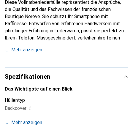
Diese Vollnarbenlederhülle repräsentiert die Ansprüche,
die Qualität und das Fachwissen der französischen
Boutique Noreve. Sie schützt Ihr Smartphone mit
Raffinesse. Entworfen von erfahrenen Handwerkern mit
jahrelanger Erfahrung in Lederwaren, passt sie perfekt zu
Ihrem Telefon. Massgeschneidert, verleihen ihre feinen
Kurven ihr eine wahre zweite Haut. Sie wird zum schicken
Mehr anzeigen
und unverzichtbaren Accessoire für Ihr Smartphone.
International anerkannt für ihre hochwertigen Produkte ist
die Marke Noreve eine zuverlässige Wahl für eine
anspruchsvolle Kundschaft.
Spezifikationen
Das Wichtigste auf einen Blick
Hüllentyp
i
Backcover
Mehr anzeigen