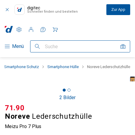
digitec
Zur App
Schneller finden und bestellen
Einstellungen
Kundenkonto
Vergleichslisten
Merklisten
Warenkorb
Navigation nach Kategorien
Menü
Suche
Smartphone Schutz
Smartphone Hülle
Noreve Lederschutzhülle
2 Bilder
CHF
71.90
Noreve
Lederschutzhülle
Meizu Pro 7 Plus