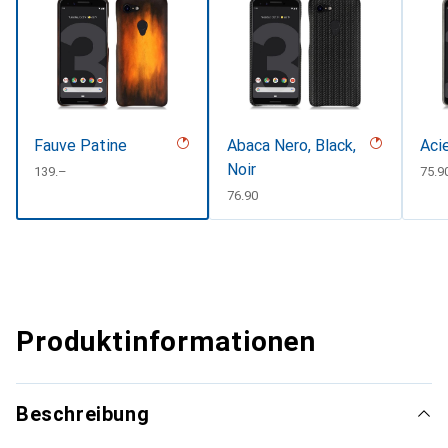
Fauve Patine
Abaca Nero, Black,
Aci
Noir
CHF
139.–
CHF
75.9
CHF
76.90
Produktinformationen
Beschreibung