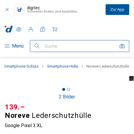
digitec
Zur App
Schneller finden und bestellen
Einstellungen
Kundenkonto
Vergleichslisten
Merklisten
Warenkorb
Navigation nach Kategorien
Menü
Suche
Smartphone Schutz
Smartphone Hülle
Noreve Lederschutzhülle
2 Bilder
CHF
139.–
Noreve
Lederschutzhülle
Google Pixel 3 XL