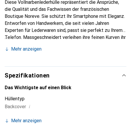
Diese Vollnarbenlederhülle repräsentiert die Ansprüche,
die Qualität und das Fachwissen der französischen
Boutique Noreve. Sie schützt Ihr Smartphone mit Eleganz.
Entworfen von Handwerkern, die seit vielen Jahren
Experten für Lederwaren sind, passt sie perfekt zu Ihrem
Telefon. Massgeschneidert verleihen ihre feinen Kurven ihr
eine echte zweite Haut. Sie wird zum schicken und
Mehr anzeigen
integralen Accessoire Ihres Smartphones. International
anerkannt für ihre hochwertigen Produkte ist die Marke
Noreve eine sichere Wahl für eine anspruchsvolle
Kundschaft.
Spezifikationen
Das Wichtigste auf einen Blick
Hüllentyp
i
Backcover
Mehr anzeigen