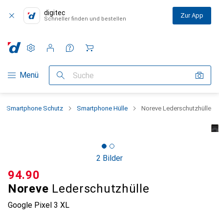
digitec
Zur App
Schneller finden und bestellen
Einstellungen
Kundenkonto
Vergleichslisten
Merklisten
Warenkorb
Navigation nach Kategorien
Menü
Suche
Smartphone Schutz
Smartphone Hülle
Noreve Lederschutzhülle
2 Bilder
CHF
94.90
Noreve
Lederschutzhülle
Google Pixel 3 XL