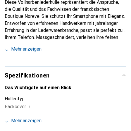
Diese Vollnarbenlederhülle repräsentiert die Ansprüche,
die Qualität und das Fachwissen der französischen
Boutique Noreve. Sie schützt Ihr Smartphone mit Eleganz.
Entworfen von erfahrenen Handwerkern mit jahrelanger
Erfahrung in der Lederwarenbranche, passt sie perfekt zu
Ihrem Telefon. Massgeschneidert, verleihen ihre feinen
Kurven ihr eine echte zweite Haut. Sie wird zum schicken
Mehr anzeigen
und unverzichtbaren Accessoire für Ihr Smartphone. Die
Marke Noreve ist international für ihre hochwertigen
Produkte anerkannt und eine zuverlässige Wahl für eine
anspruchsvolle Kundschaft.
Spezifikationen
Das Wichtigste auf einen Blick
Hüllentyp
i
Backcover
Mehr anzeigen