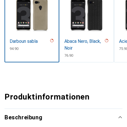
Darboun sabla
Abaca Nero, Black,
Aci
Noir
CHF
94.90
CHF
75.9
CHF
76.90
Produktinformationen
Beschreibung