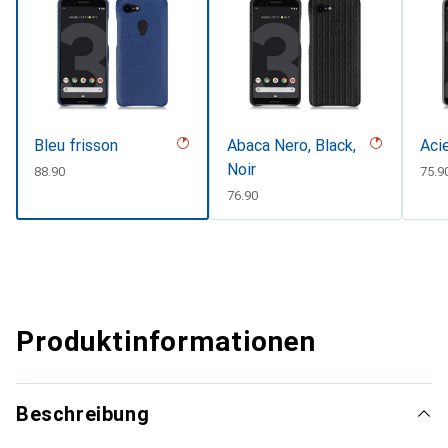
Bleu frisson
Abaca Nero, Black,
Aci
Noir
CHF
88.90
CHF
75.9
CHF
76.90
Produktinformationen
Beschreibung