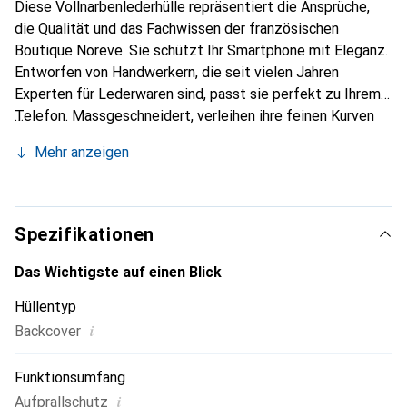
Diese Vollnarbenlederhülle repräsentiert die Ansprüche,
die Qualität und das Fachwissen der französischen
Boutique Noreve. Sie schützt Ihr Smartphone mit Eleganz.
Entworfen von Handwerkern, die seit vielen Jahren
Experten für Lederwaren sind, passt sie perfekt zu Ihrem
Telefon. Massgeschneidert, verleihen ihre feinen Kurven
ihr eine echte zweite Haut. Sie wird zum schicken und
Mehr anzeigen
unverzichtbaren Accessoire für Ihr Smartphone.
International anerkannt für ihre hochwertigen Produkte ist
die Marke Noreve eine sichere Wahl für eine
anspruchsvolle Kundschaft.
Spezifikationen
Das Wichtigste auf einen Blick
Hüllentyp
i
Backcover
Funktionsumfang
i
Aufprallschutz