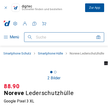
digitec
Zur App
Schneller finden und bestellen
Einstellungen
Kundenkonto
Vergleichslisten
Merklisten
Warenkorb
Navigation nach Kategorien
Menü
Suche
Smartphone Schutz
Smartphone Hülle
Noreve Lederschutzhülle
2 Bilder
CHF
88.90
Noreve
Lederschutzhülle
Google Pixel 3 XL