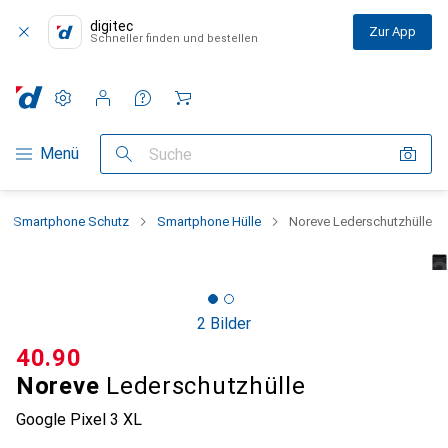
digitec
Zur App
Schneller finden und bestellen
Einstellungen
Kundenkonto
Vergleichslisten
Merklisten
Warenkorb
Navigation nach Kategorien
Menü
Suche
Smartphone Schutz
Smartphone Hülle
Noreve Lederschutzhülle
2 Bilder
CHF
40.90
Noreve
Lederschutzhülle
Google Pixel 3 XL