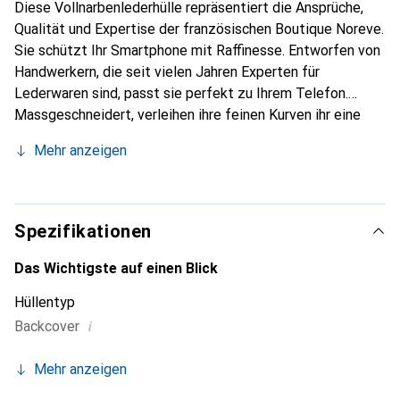
Diese Vollnarbenlederhülle repräsentiert die Ansprüche,
Qualität und Expertise der französischen Boutique Noreve.
Sie schützt Ihr Smartphone mit Raffinesse. Entworfen von
Handwerkern, die seit vielen Jahren Experten für
Lederwaren sind, passt sie perfekt zu Ihrem Telefon.
Massgeschneidert, verleihen ihre feinen Kurven ihr eine
echte zweite Haut. Sie wird zum schicken und
Mehr anzeigen
unverzichtbaren Accessoire Ihres Smartphones.
International anerkannt für ihre hochwertigen Produkte ist
die Marke Noreve eine sichere Wahl für eine
anspruchsvolle Kundschaft.
Spezifikationen
Das Wichtigste auf einen Blick
Hüllentyp
i
Backcover
Mehr anzeigen