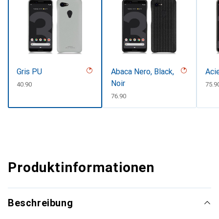
Gris PU
Abaca Nero, Black,
Aci
Noir
CHF
40.90
CHF
75.9
CHF
76.90
Produktinformationen
Beschreibung