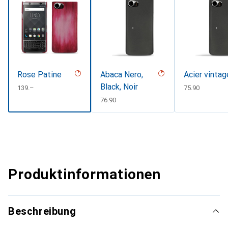
Rose Patine
Abaca Nero,
Acier vintag
Black, Noir
CHF
139.–
CHF
75.90
CHF
76.90
Produktinformationen
Beschreibung