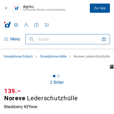
digitec
Zur App
Schneller finden und bestellen
Einstellungen
Kundenkonto
Vergleichslisten
Merklisten
Warenkorb
Navigation nach Kategorien
Menü
Suche
Smartphone Schutz
Smartphone Hülle
Noreve Lederschutzhülle
2 Bilder
CHF
139.–
Noreve
Lederschutzhülle
Blackberry KEYone