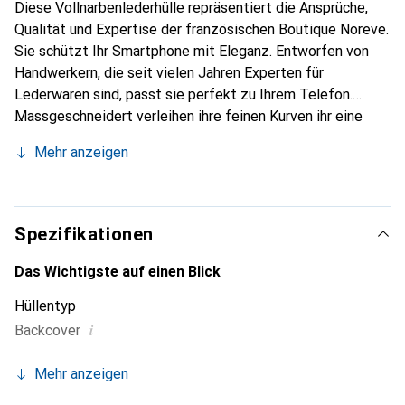
Diese Vollnarbenlederhülle repräsentiert die Ansprüche,
Qualität und Expertise der französischen Boutique Noreve.
Sie schützt Ihr Smartphone mit Eleganz. Entworfen von
Handwerkern, die seit vielen Jahren Experten für
Lederwaren sind, passt sie perfekt zu Ihrem Telefon.
Massgeschneidert verleihen ihre feinen Kurven ihr eine
echte zweite Haut. Sie wird zum schicken und
Mehr anzeigen
unverzichtbaren Accessoire Ihres Smartphones.
International anerkannt für ihre hochwertigen Produkte ist
die Marke Noreve eine sichere Wahl für eine
anspruchsvolle Kundschaft.
Spezifikationen
Das Wichtigste auf einen Blick
Hüllentyp
i
Backcover
Mehr anzeigen