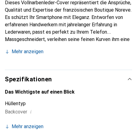
Dieses Vollnarbenleder-Cover repräsentiert die Ansprüche,
Qualität und Expertise der französischen Boutique Noreve.
Es schützt Ihr Smartphone mit Eleganz. Entworfen von
erfahrenen Handwerkern mit jahrelanger Erfahrung in
Lederwaren, passt es perfekt zu Ihrem Telefon.
Massgeschneidert, verleihen seine feinen Kurven ihm eine
echte zweite Haut. Es wird zum schicken und
Mehr anzeigen
unverzichtbaren Accessoire für Ihr Smartphone. Die Marke
Noreve ist international für ihre hochwertigen Produkte
anerkannt und eine zuverlässige Wahl für eine
anspruchsvolle Kundschaft.
Spezifikationen
Das Wichtigste auf einen Blick
Hüllentyp
i
Backcover
Mehr anzeigen