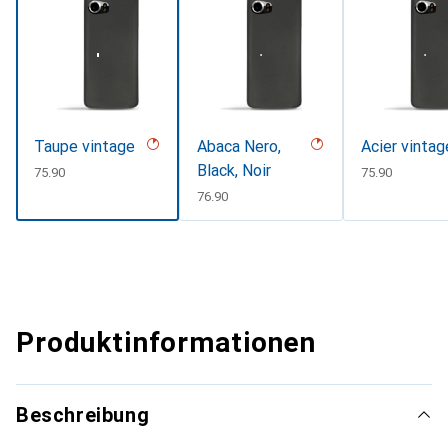
Taupe vintage
Abaca Nero,
Acier vintag
Black, Noir
CHF
75.90
CHF
75.90
CHF
76.90
Produktinformationen
Beschreibung