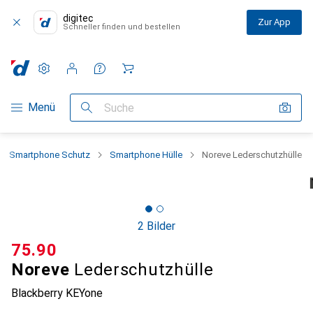
digitec
Zur App
Schneller finden und bestellen
Einstellungen
Kundenkonto
Vergleichslisten
Merklisten
Warenkorb
Navigation nach Kategorien
Menü
Suche
Smartphone Schutz
Smartphone Hülle
Noreve Lederschutzhülle
2 Bilder
CHF
75.90
Noreve
Lederschutzhülle
Blackberry KEYone