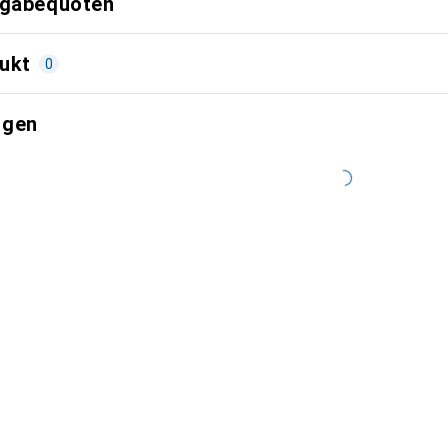
kgabequoten
ukt
0
ngen