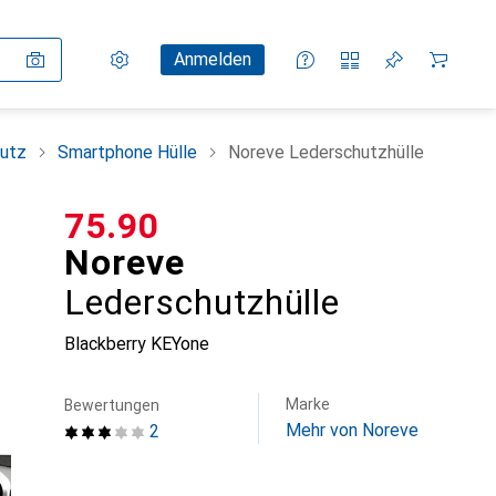
Einstellungen
Kundenkonto
Vergleichslisten
Merklisten
Warenkorb
Anmelden
utz
Smartphone Hülle
Noreve Lederschutzhülle
CHF
75.90
Noreve
Lederschutzhülle
Blackberry KEYone
Marke
Bewertungen
Mehr von Noreve
2