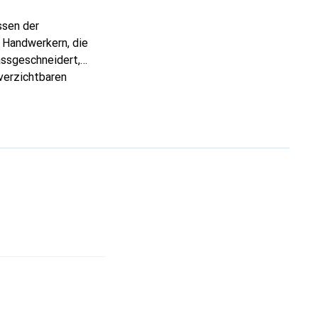
ssen der
 Handwerkern, die
assgeschneidert,
verzichtbaren
 ist die Marke Noreve