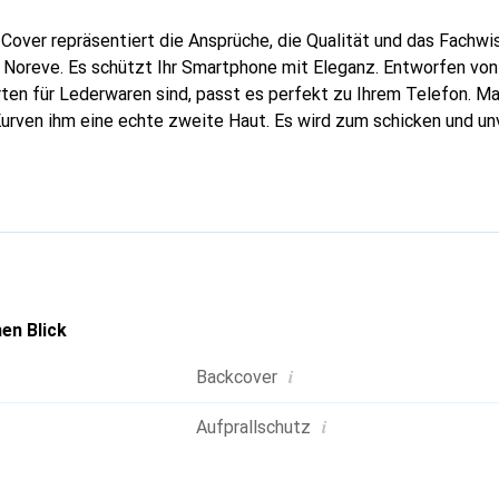
Cover repräsentiert die Ansprüche, die Qualität und das Fachwi
 Noreve. Es schützt Ihr Smartphone mit Eleganz. Entworfen von
rten für Lederwaren sind, passt es perfekt zu Ihrem Telefon. M
Kurven ihm eine echte zweite Haut. Es wird zum schicken und un
tphone. International anerkannt für ihre hochwertigen Produkte
ne anspruchsvolle Klientel.
en Blick
i
Backcover
i
Aufprallschutz