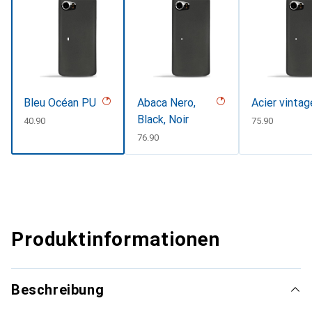
Bleu Océan PU
Abaca Nero,
Acier vintag
Black, Noir
CHF
40.90
CHF
75.90
CHF
76.90
Produktinformationen
Beschreibung