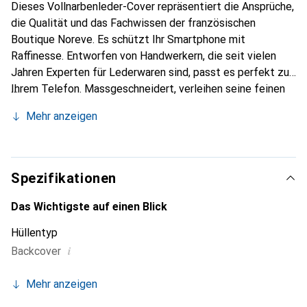
Dieses Vollnarbenleder-Cover repräsentiert die Ansprüche,
die Qualität und das Fachwissen der französischen
Boutique Noreve. Es schützt Ihr Smartphone mit
Raffinesse. Entworfen von Handwerkern, die seit vielen
Jahren Experten für Lederwaren sind, passt es perfekt zu
Ihrem Telefon. Massgeschneidert, verleihen seine feinen
Kurven ihm eine echte zweite Haut. Es wird zum schicken
Mehr anzeigen
und unverzichtbaren Accessoire Ihres Smartphones.
International anerkannt für ihre hochwertigen Produkte ist
die Marke Noreve eine sichere Wahl für eine
anspruchsvolle Kundschaft.
Spezifikationen
Das Wichtigste auf einen Blick
Hüllentyp
i
Backcover
Mehr anzeigen