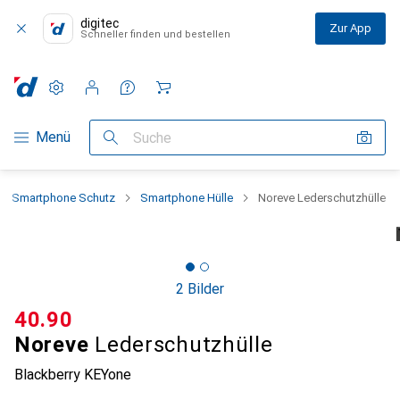
digitec
Zur App
Schneller finden und bestellen
Einstellungen
Kundenkonto
Vergleichslisten
Merklisten
Warenkorb
Navigation nach Kategorien
Menü
Suche
Smartphone Schutz
Smartphone Hülle
Noreve Lederschutzhülle
2 Bilder
CHF
40.90
Noreve
Lederschutzhülle
Blackberry KEYone