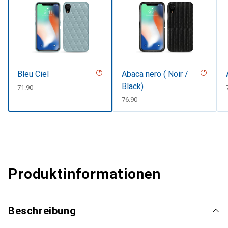
Bleu Ciel
Abaca nero ( Noir /
Black)
CHF
71.90
CHF
76.90
Produktinformationen
Beschreibung