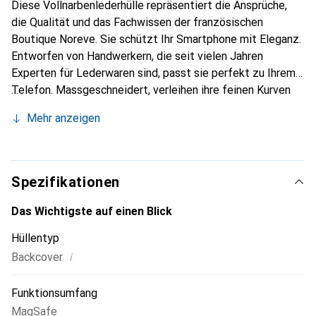
Diese Vollnarbenlederhülle repräsentiert die Ansprüche,
die Qualität und das Fachwissen der französischen
Boutique Noreve. Sie schützt Ihr Smartphone mit Eleganz.
Entworfen von Handwerkern, die seit vielen Jahren
Experten für Lederwaren sind, passt sie perfekt zu Ihrem
Telefon. Massgeschneidert, verleihen ihre feinen Kurven
ihr eine echte zweite Haut. Sie wird zum schicken und
Mehr anzeigen
unverzichtbaren Accessoire für Ihr Smartphone.
International anerkannt für ihre hochwertigen Produkte ist
die Marke Noreve eine zuverlässige Wahl für eine
anspruchsvolle Kundschaft.
Spezifikationen
Das Wichtigste auf einen Blick
Hüllentyp
i
Backcover
Funktionsumfang
MagSafe