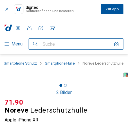
digitec
Zur App
Schneller finden und bestellen
Einstellungen
Kundenkonto
Vergleichslisten
Merklisten
Warenkorb
Navigation nach Kategorien
Menü
Suche
Smartphone Schutz
Smartphone Hülle
Noreve Lederschutzhülle
2 Bilder
CHF
71.90
Noreve
Lederschutzhülle
Apple iPhone XR