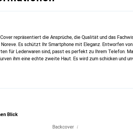
Cover repräsentiert die Ansprüche, die Qualität und das Fachwi
 Noreve. Es schützt Ihr Smartphone mit Eleganz. Entworfen von
rten für Lederwaren sind, passt es perfekt zu Ihrem Telefon. M
Kurven ihm eine echte zweite Haut. Es wird zum schicken und un
hones. International anerkannt für ihre hochwertigen Produkte
ine anspruchsvolle Kundschaft.
en Blick
i
Backcover