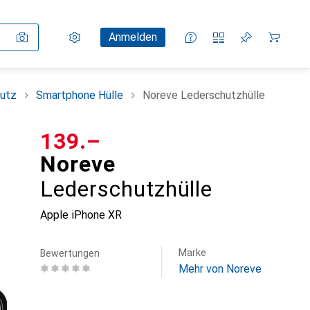
Einstellungen
Kundenkonto
Vergleichslisten
Merklisten
Warenkorb
Anmelden
utz
Smartphone Hülle
Noreve Lederschutzhülle
CHF
139.–
Noreve
Lederschutzhülle
Apple iPhone XR
Marke
Bewertungen
Mehr von Noreve