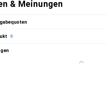
en & Meinungen
kgabequoten
ukt
0
ngen