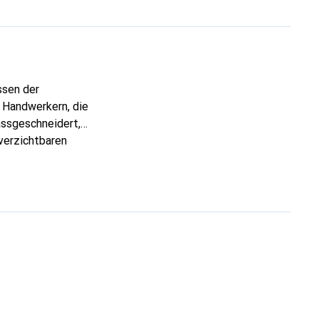
ssen der
 Handwerkern, die
assgeschneidert,
verzichtbaren
 ist die Marke Noreve