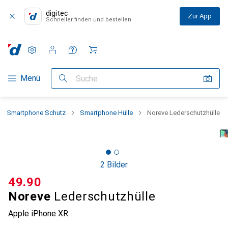
digitec
Zur App
Schneller finden und bestellen
Einstellungen
Kundenkonto
Vergleichslisten
Merklisten
Warenkorb
Navigation nach Kategorien
Menü
Suche
Smartphone Schutz
Smartphone Hülle
Noreve Lederschutzhülle
2 Bilder
CHF
49.90
Noreve
Lederschutzhülle
Apple iPhone XR