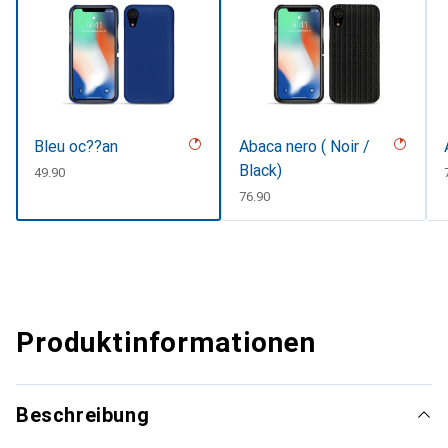
Bleu oc??an
Abaca nero ( Noir /
Black)
CHF
49.90
CHF
76.90
Produktinformationen
Beschreibung