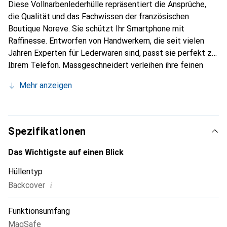
Diese Vollnarbenlederhülle repräsentiert die Ansprüche,
die Qualität und das Fachwissen der französischen
Boutique Noreve. Sie schützt Ihr Smartphone mit
Raffinesse. Entworfen von Handwerkern, die seit vielen
Jahren Experten für Lederwaren sind, passt sie perfekt zu
Ihrem Telefon. Massgeschneidert verleihen ihre feinen
Kurven ihr eine echte zweite Haut. Sie wird zum schicken
Mehr anzeigen
und unverzichtbaren Accessoire für Ihr Smartphone.
International anerkannt für ihre hochwertigen Produkte ist
die Marke Noreve eine sichere Wahl für eine
anspruchsvolle Kundschaft.
Spezifikationen
Das Wichtigste auf einen Blick
Hüllentyp
i
Backcover
Funktionsumfang
MagSafe