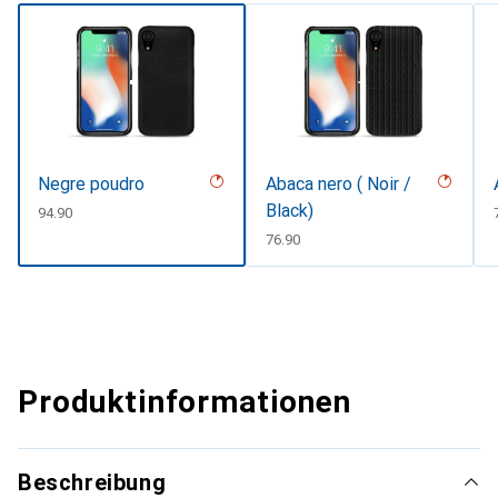
Negre poudro
Abaca nero ( Noir /
Black)
CHF
94.90
CHF
76.90
Produktinformationen
Beschreibung