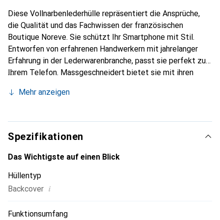
Diese Vollnarbenlederhülle repräsentiert die Ansprüche,
die Qualität und das Fachwissen der französischen
Boutique Noreve. Sie schützt Ihr Smartphone mit Stil.
Entworfen von erfahrenen Handwerkern mit jahrelanger
Erfahrung in der Lederwarenbranche, passt sie perfekt zu
Ihrem Telefon. Massgeschneidert bietet sie mit ihren
feinen Kurven ein echtes Gefühl wie eine zweite Haut. Sie
Mehr anzeigen
wird zum schicken und unverzichtbaren Accessoire für Ihr
Smartphone. International anerkannt für ihre hochwertigen
Produkte ist die Marke Noreve eine zuverlässige Wahl für
eine anspruchsvolle Kundschaft.
Spezifikationen
Das Wichtigste auf einen Blick
Hüllentyp
i
Backcover
Funktionsumfang