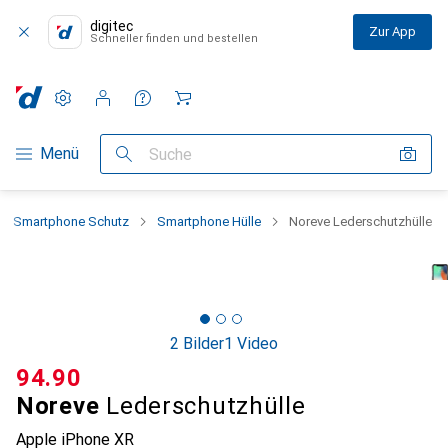
digitec
Zur App
Schneller finden und bestellen
Einstellungen
Kundenkonto
Vergleichslisten
Merklisten
Warenkorb
Navigation nach Kategorien
Menü
Suche
Smartphone Schutz
Smartphone Hülle
Noreve Lederschutzhülle
2 Bilder
1 Video
CHF
94.90
Noreve
Lederschutzhülle
Apple iPhone XR