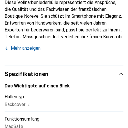
Diese Vollnarbenlederhülle repräsentiert die Ansprüche,
die Qualität und das Fachwissen der französischen
Boutique Noreve. Sie schützt Ihr Smartphone mit Eleganz.
Entworfen von Handwerkern, die seit vielen Jahren
Experten für Lederwaren sind, passt sie perfekt zu Ihrem
Telefon. Massgeschneidert verleihen ihre feinen Kurven ihr
eine echte zweite Haut. Sie wird zum schicken und
Mehr anzeigen
unverzichtbaren Accessoire Ihres Smartphones.
International anerkannt für ihre hochwertigen Produkte ist
die Marke Noreve eine sichere Wahl für eine
anspruchsvolle Kundschaft.
Spezifikationen
Das Wichtigste auf einen Blick
Hüllentyp
i
Backcover
Funktionsumfang
MagSafe