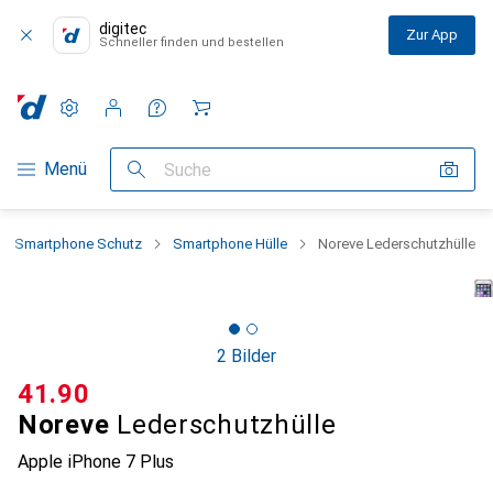
digitec
Zur App
Schneller finden und bestellen
Einstellungen
Kundenkonto
Vergleichslisten
Merklisten
Warenkorb
Navigation nach Kategorien
Menü
Suche
Smartphone Schutz
Smartphone Hülle
Noreve Lederschutzhülle
2 Bilder
CHF
41.90
Noreve
Lederschutzhülle
Apple iPhone 7 Plus