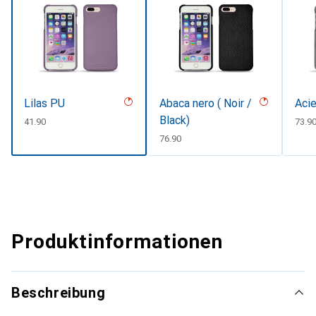
Lilas PU
Abaca nero ( Noir /
Acie
Black)
CHF
41.90
CHF
73.9
CHF
76.90
Produktinformationen
Beschreibung