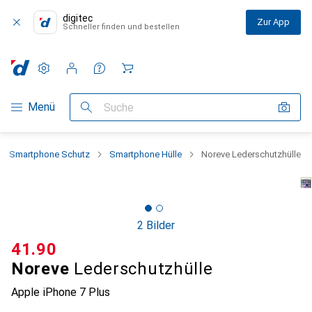
digitec
Zur App
Schneller finden und bestellen
Einstellungen
Kundenkonto
Vergleichslisten
Merklisten
Warenkorb
Navigation nach Kategorien
Menü
Suche
Smartphone Schutz
Smartphone Hülle
Noreve Lederschutzhülle
2 Bilder
CHF
41.90
Noreve
Lederschutzhülle
Apple iPhone 7 Plus