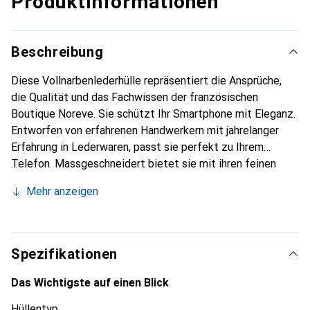
Produktinformationen
Beschreibung
Diese Vollnarbenlederhülle repräsentiert die Ansprüche,
die Qualität und das Fachwissen der französischen
Boutique Noreve. Sie schützt Ihr Smartphone mit Eleganz.
Entworfen von erfahrenen Handwerkern mit jahrelanger
Erfahrung in Lederwaren, passt sie perfekt zu Ihrem
Telefon. Massgeschneidert bietet sie mit ihren feinen
Kurven eine echte zweite Haut. Sie wird zum schicken und
Mehr anzeigen
unverzichtbaren Accessoire für Ihr Smartphone. Die Marke
Noreve ist international für ihre hochwertigen Produkte
anerkannt und eine zuverlässige Wahl für eine
anspruchsvolle Kundschaft.
Spezifikationen
Das Wichtigste auf einen Blick
Hüllentyp