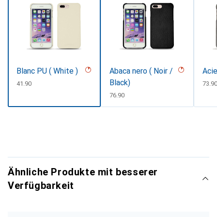
Blanc PU ( White )
Abaca nero ( Noir /
Acie
Black)
CHF
41.90
CHF
73.9
CHF
76.90
Ähnliche Produkte mit besserer
Verfügbarkeit