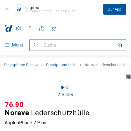
digitec
Zur App
Schneller finden und bestellen
Einstellungen
Kundenkonto
Vergleichslisten
Merklisten
Warenkorb
Navigation nach Kategorien
Menü
Suche
Smartphone Schutz
Smartphone Hülle
Noreve Lederschutzhülle
2 Bilder
CHF
76.90
Noreve
Lederschutzhülle
Apple iPhone 7 Plus