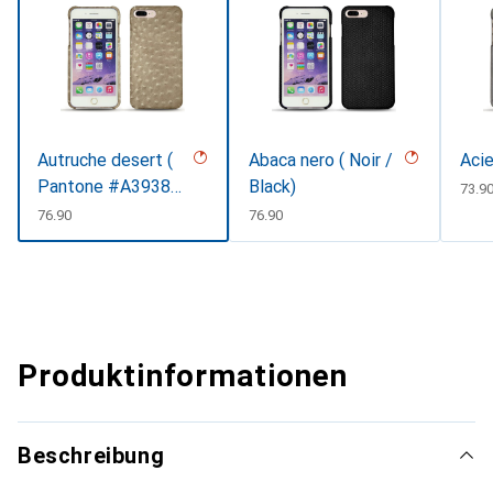
Autruche desert (
Abaca nero ( Noir /
Acie
Pantone #A39382
Black)
CHF
73.9
)
CHF
76.90
CHF
76.90
Produktinformationen
Beschreibung