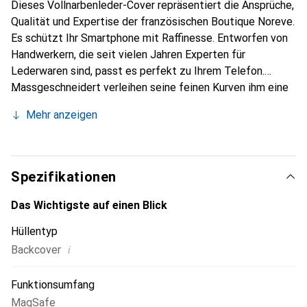
Dieses Vollnarbenleder-Cover repräsentiert die Ansprüche,
Qualität und Expertise der französischen Boutique Noreve.
Es schützt Ihr Smartphone mit Raffinesse. Entworfen von
Handwerkern, die seit vielen Jahren Experten für
Lederwaren sind, passt es perfekt zu Ihrem Telefon.
Massgeschneidert verleihen seine feinen Kurven ihm eine
echte zweite Haut. Es wird zum schicken und integralen
Mehr anzeigen
Accessoire Ihres Smartphones. International anerkannt für
ihre hochwertigen Produkte ist die Marke Noreve eine
sichere Wahl für eine anspruchsvolle Klientel.
Spezifikationen
Das Wichtigste auf einen Blick
Hüllentyp
i
Backcover
Funktionsumfang
MagSafe