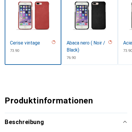
Cerise vintage
Abaca nero ( Noir /
Acie
Black)
CHF
73.90
CHF
73.9
CHF
76.90
Produktinformationen
Beschreibung