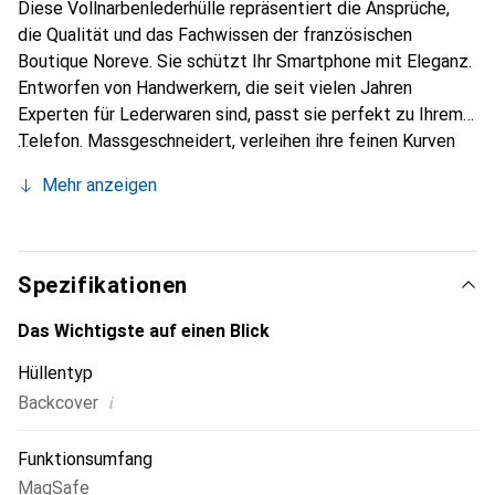
Diese Vollnarbenlederhülle repräsentiert die Ansprüche,
die Qualität und das Fachwissen der französischen
Boutique Noreve. Sie schützt Ihr Smartphone mit Eleganz.
Entworfen von Handwerkern, die seit vielen Jahren
Experten für Lederwaren sind, passt sie perfekt zu Ihrem
Telefon. Massgeschneidert, verleihen ihre feinen Kurven
ihr eine echte zweite Haut. Sie wird zum schicken und
Mehr anzeigen
unverzichtbaren Accessoire für Ihr Smartphone. Die Marke
Noreve ist international anerkannt für ihre hochwertigen
Produkte und eine sichere Wahl für eine anspruchsvolle
Kundschaft.
Spezifikationen
Das Wichtigste auf einen Blick
Hüllentyp
i
Backcover
Funktionsumfang
MagSafe