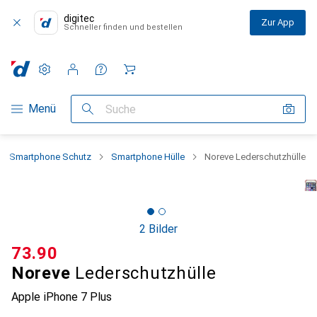
digitec
Zur App
Schneller finden und bestellen
Einstellungen
Kundenkonto
Vergleichslisten
Merklisten
Warenkorb
Navigation nach Kategorien
Menü
Suche
Smartphone Schutz
Smartphone Hülle
Noreve Lederschutzhülle
2 Bilder
CHF
73.90
Noreve
Lederschutzhülle
Apple iPhone 7 Plus