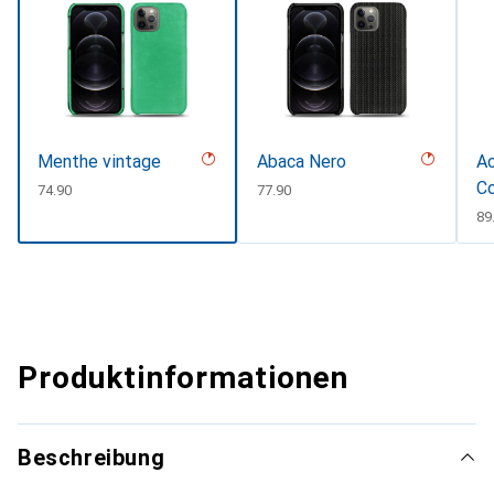
Menthe vintage
Abaca Nero
Ac
C
CHF
74.90
CHF
77.90
C
89
Produktinformationen
Beschreibung