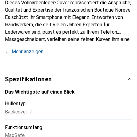
Dieses Vollnarbenleder-Cover repräsentiert die Ansprüche,
Qualität und Expertise der französischen Boutique Noreve.
Es schützt Ihr Smartphone mit Eleganz. Entworfen von
Handwerkern, die seit vielen Jahren Experten für
Lederwaren sind, passt es perfekt zu Ihrem Telefon.
Massgeschneidert, verleihen seine feinen Kurven ihm eine
echte zweite Haut. Es wird zum schicken und integralen
Mehr anzeigen
Accessoire für Ihr Smartphone. International anerkannt für
ihre hochwertigen Produkte ist die Marke Noreve eine
sichere Wahl für eine anspruchsvolle Kundschaft.
Spezifikationen
Das Wichtigste auf einen Blick
Hüllentyp
i
Backcover
Funktionsumfang
MagSafe