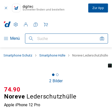
digitec
Zur App
Schneller finden und bestellen
Einstellungen
Kundenkonto
Vergleichslisten
Merklisten
Warenkorb
Navigation nach Kategorien
Menü
Suche
Smartphone Schutz
Smartphone Hülle
Noreve Lederschutzhülle
2 Bilder
CHF
74.90
Noreve
Lederschutzhülle
Apple iPhone 12 Pro