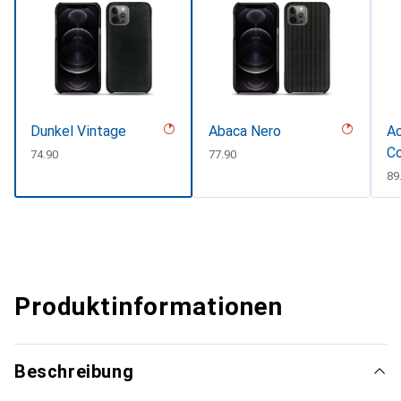
Dunkel Vintage
Abaca Nero
Ac
C
CHF
74.90
CHF
77.90
C
89
Produktinformationen
Beschreibung