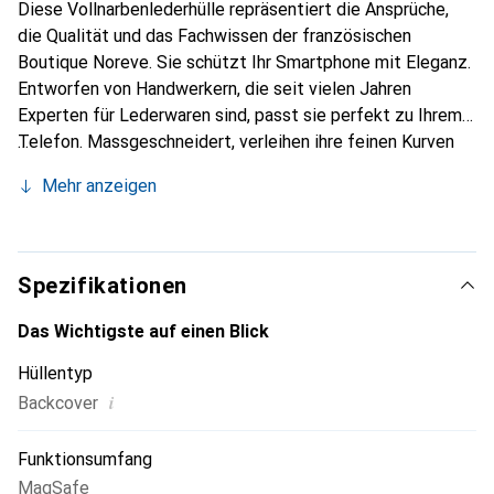
Diese Vollnarbenlederhülle repräsentiert die Ansprüche,
die Qualität und das Fachwissen der französischen
Boutique Noreve. Sie schützt Ihr Smartphone mit Eleganz.
Entworfen von Handwerkern, die seit vielen Jahren
Experten für Lederwaren sind, passt sie perfekt zu Ihrem
Telefon. Massgeschneidert, verleihen ihre feinen Kurven
ihr eine echte zweite Haut. Sie wird zum schicken und
Mehr anzeigen
unverzichtbaren Accessoire Ihres Smartphones.
International anerkannt für ihre hochwertigen Produkte ist
die Marke Noreve eine sichere Wahl für eine
anspruchsvolle Kundschaft.
Spezifikationen
Das Wichtigste auf einen Blick
Hüllentyp
i
Backcover
Funktionsumfang
MagSafe