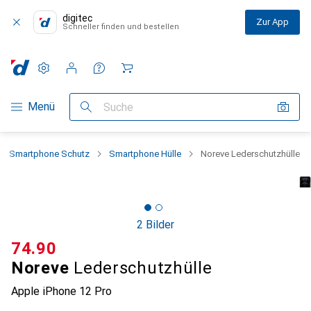
digitec
Zur App
Schneller finden und bestellen
Einstellungen
Kundenkonto
Vergleichslisten
Merklisten
Warenkorb
Navigation nach Kategorien
Menü
Suche
Smartphone Schutz
Smartphone Hülle
Noreve Lederschutzhülle
2 Bilder
CHF
74.90
Noreve
Lederschutzhülle
Apple iPhone 12 Pro