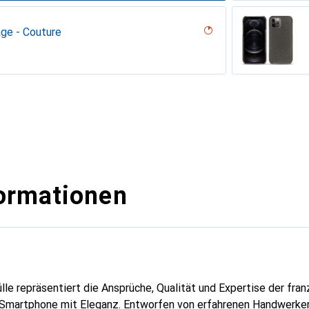
age - Couture
 - Couture
ouqui?? ( Pantone #D33108 )
desert ( Pantone #A39382 )
( Pantone #ceb888 )
uture ( Nappa - White )
 White )
PU
an
n PU
ie
rran
tage
unkel Vintage
nero ( Noir / Black)
abla
ine
uture ( Noir / Black )
ine
ture
 Pantone #c1c6c8 )
outure
outure
age
 - Couture
( Pantone #b9a3e3 )
 vintage - Couture
?licat ( Pantone #95614d)
tine
ntage
dro
ture ( Nappa - Black )
tine
ggie
intage
tage
uture
ne
outure
ine
upelenc
tage
ro ( Noir / Black)
age
tage
 PU ( Pantone #a7c58e )
isant
ormationen
lle repräsentiert die Ansprüche, Qualität und Expertise der fra
r Smartphone mit Eleganz. Entworfen von erfahrenen Handwerker