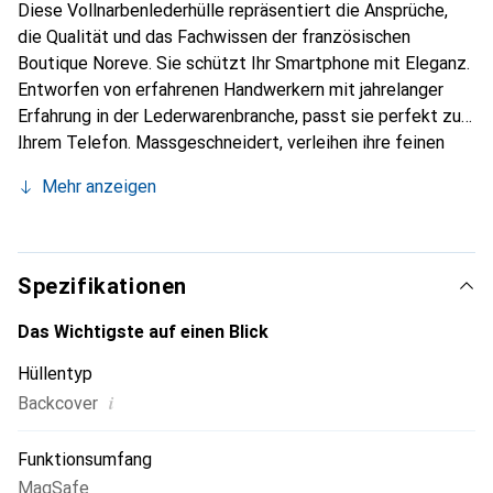
Diese Vollnarbenlederhülle repräsentiert die Ansprüche,
die Qualität und das Fachwissen der französischen
Boutique Noreve. Sie schützt Ihr Smartphone mit Eleganz.
Entworfen von erfahrenen Handwerkern mit jahrelanger
Erfahrung in der Lederwarenbranche, passt sie perfekt zu
Ihrem Telefon. Massgeschneidert, verleihen ihre feinen
Kurven ihr eine wahre zweite Haut. Sie wird zum schicken
Mehr anzeigen
und unverzichtbaren Accessoire für Ihr Smartphone.
International anerkannt für ihre hochwertigen Produkte ist
die Marke Noreve eine zuverlässige Wahl für eine
anspruchsvolle Kundschaft.
Spezifikationen
Das Wichtigste auf einen Blick
Hüllentyp
i
Backcover
Funktionsumfang
MagSafe