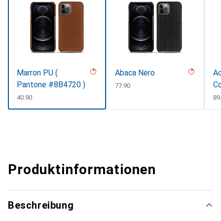
Marron PU (
Abaca Nero
Ac
Pantone #8B4720 )
C
CHF
77.90
CHF
40.90
C
89
Produktinformationen
Beschreibung