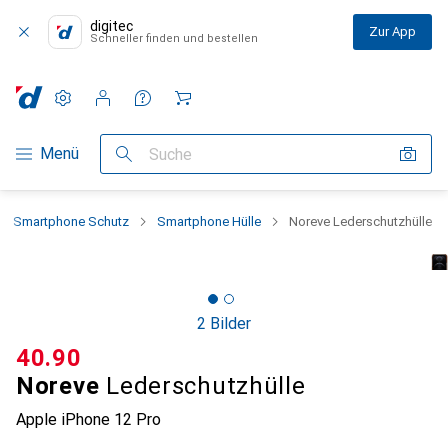
digitec
Zur App
Schneller finden und bestellen
Einstellungen
Kundenkonto
Vergleichslisten
Merklisten
Warenkorb
Navigation nach Kategorien
Menü
Suche
Smartphone Schutz
Smartphone Hülle
Noreve Lederschutzhülle
2 Bilder
CHF
40.90
Noreve
Lederschutzhülle
Apple iPhone 12 Pro