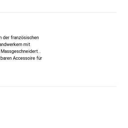
n der französischen
Handwerkern mit
n. Massgeschneidert
tbaren Accessoire für
rkannt und eine