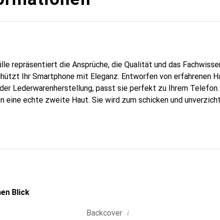
lle repräsentiert die Ansprüche, die Qualität und das Fachwisse
chützt Ihr Smartphone mit Eleganz. Entworfen von erfahrenen 
n der Lederwarenherstellung, passt sie perfekt zu Ihrem Telefo
en eine echte zweite Haut. Sie wird zum schicken und unverzich
ke Noreve ist international für ihre hochwertigen Produkte ane
ine anspruchsvolle Kundschaft.
en Blick
i
Backcover