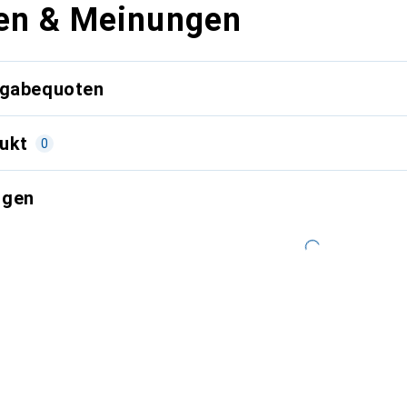
en & Meinungen
kgabequoten
ukt
0
ngen