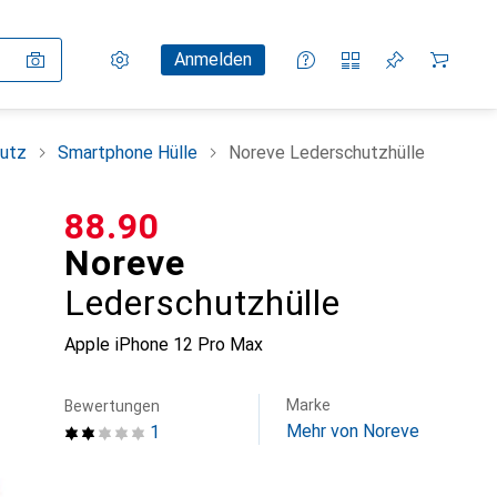
Einstellungen
Kundenkonto
Vergleichslisten
Merklisten
Warenkorb
Anmelden
utz
Smartphone Hülle
Noreve Lederschutzhülle
CHF
88.90
Noreve
Lederschutzhülle
Apple iPhone 12 Pro Max
Marke
Bewertungen
Mehr von Noreve
1