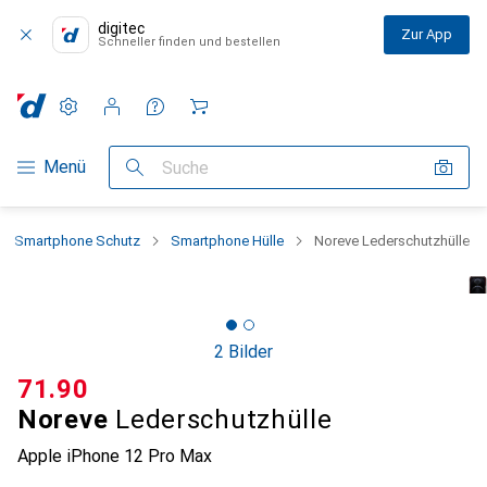
digitec
Zur App
Schneller finden und bestellen
Einstellungen
Kundenkonto
Vergleichslisten
Merklisten
Warenkorb
Navigation nach Kategorien
Menü
Suche
Smartphone Schutz
Smartphone Hülle
Noreve Lederschutzhülle
2 Bilder
CHF
71.90
Noreve
Lederschutzhülle
Apple iPhone 12 Pro Max