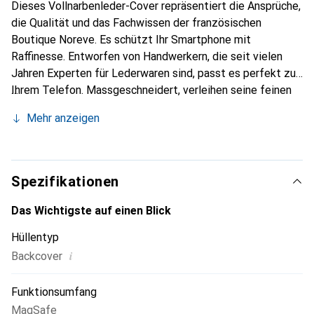
Dieses Vollnarbenleder-Cover repräsentiert die Ansprüche,
die Qualität und das Fachwissen der französischen
Boutique Noreve. Es schützt Ihr Smartphone mit
Raffinesse. Entworfen von Handwerkern, die seit vielen
Jahren Experten für Lederwaren sind, passt es perfekt zu
Ihrem Telefon. Massgeschneidert, verleihen seine feinen
Kurven ihm eine echte zweite Haut. Es wird zum schicken
Mehr anzeigen
und unverzichtbaren Accessoire Ihres Smartphones.
International anerkannt für ihre hochwertigen Produkte ist
die Marke Noreve eine sichere Wahl für eine
anspruchsvolle Kundschaft.
Spezifikationen
Das Wichtigste auf einen Blick
Hüllentyp
i
Backcover
Funktionsumfang
MagSafe