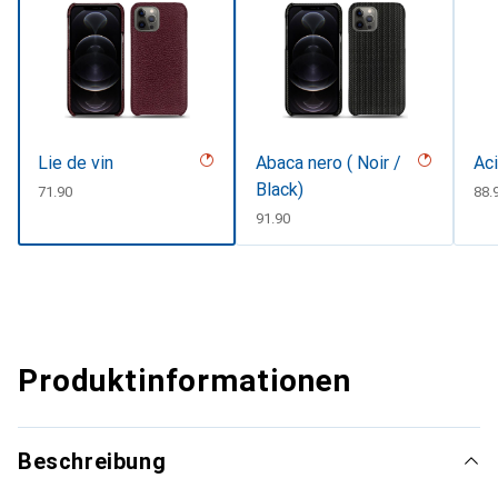
Lie de vin
Abaca nero ( Noir /
Aci
Black)
CHF
71.90
CH
88.
CHF
91.90
Produktinformationen
Beschreibung