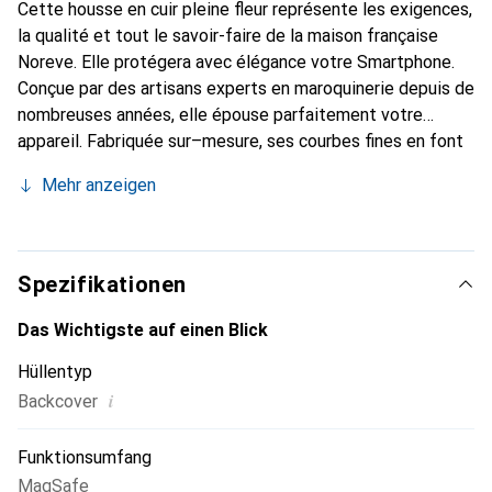
Cette housse en cuir pleine fleur représente les exigences,
la qualité et tout le savoir-faire de la maison française
Noreve. Elle protégera avec élégance votre Smartphone.
Conçue par des artisans experts en maroquinerie depuis de
nombreuses années, elle épouse parfaitement votre
appareil. Fabriquée sur–mesure, ses courbes fines en font
une véritable seconde peau. Elle deviendra l'accessoire
Mehr anzeigen
chic et inséparable de votre Smartphone.
Internationalement reconnue pour ses produits haut de
gamme, la marque Noreve est une valeur sure pour une
clientèle exigeante.
Spezifikationen
Das Wichtigste auf einen Blick
Hüllentyp
i
Backcover
Funktionsumfang
MagSafe