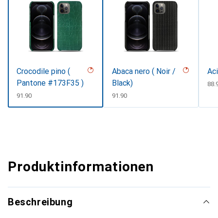
Crocodile pino (
Abaca nero ( Noir /
Aci
Pantone #173F35 )
Black)
CH
88.
CHF
91.90
CHF
91.90
Produktinformationen
Beschreibung