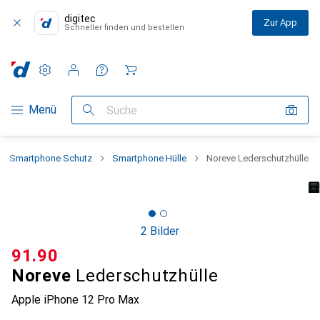
digitec
Zur App
Schneller finden und bestellen
Einstellungen
Kundenkonto
Vergleichslisten
Merklisten
Warenkorb
Navigation nach Kategorien
Menü
Suche
Smartphone Schutz
Smartphone Hülle
Noreve Lederschutzhülle
2 Bilder
CHF
91.90
Noreve
Lederschutzhülle
Apple iPhone 12 Pro Max