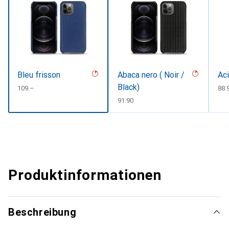
Bleu frisson
Abaca nero ( Noir /
Aci
Black)
CHF
109.–
CH
88.
CHF
91.90
Produktinformationen
Beschreibung