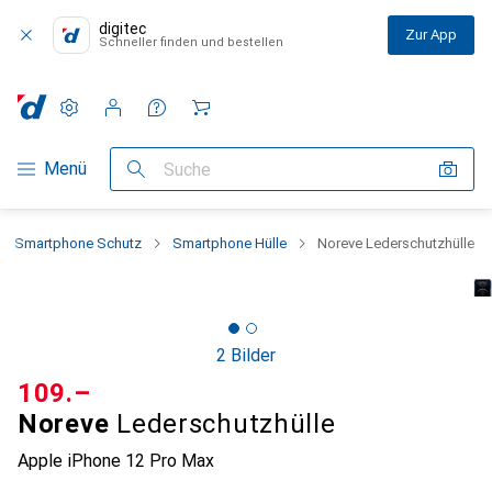
digitec
Zur App
Schneller finden und bestellen
Einstellungen
Kundenkonto
Vergleichslisten
Merklisten
Warenkorb
Navigation nach Kategorien
Menü
Suche
Smartphone Schutz
Smartphone Hülle
Noreve Lederschutzhülle
2 Bilder
CHF
109.–
Noreve
Lederschutzhülle
Apple iPhone 12 Pro Max