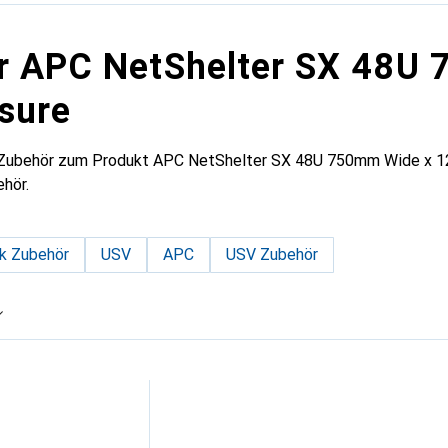
ür APC NetShelter SX 48
sure
s Zubehör zum Produkt APC NetShelter SX 48U 750mm Wide x 1
hör.
k Zubehör
USV
APC
USV Zubehör