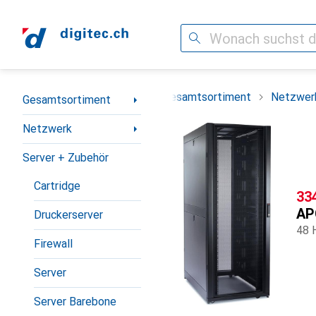
Suche
Navigation nach Kategorien
Gesamtsortiment
Netzwer
Gesamtsortiment
Netzwerk
Server + Zubehör
Cartridge
CH
33
AP
Druckerserver
48 
Firewall
Server
Server Barebone