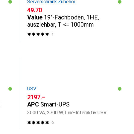
Serverschrank Zubehör
CHF
49.70
Value
19"-Fachboden, 1HE,
ausziehbar, T <= 1000mm
1
USV
CHF
2197.–
E
APC
Smart-UPS
3000 VA, 2700 W, Line-Interaktiv USV
6