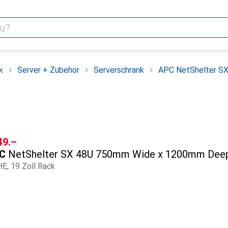
k
Server + Zubehör
Serverschrank
APC NetShelter S
F
49.–
C
NetShelter SX 48U 750mm Wide x 1200mm Deep
HE, 19 Zoll Rack