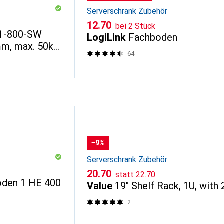
Serverschrank Zubehör
CHF
12.70
bei 2 Stück
1-800-SW
LogiLink
Fachboden
m, max. 50kg
64
−9%
Serverschrank Zubehör
CHF
CHF
20.70
statt
22.70
oden 1 HE 400
Value
19" Shelf Rack, 1U, with 
2