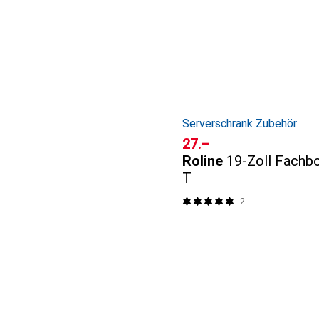
Serverschrank Zubehör
CHF
27.–
Roline
19-Zoll Fachb
T
2