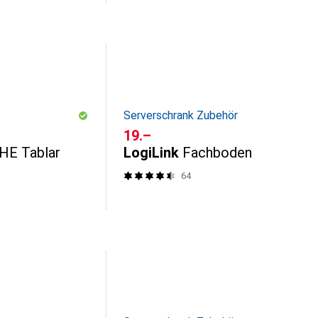
Serverschrank Zubehör
CHF
19.–
HE Tablar
LogiLink
Fachboden
64