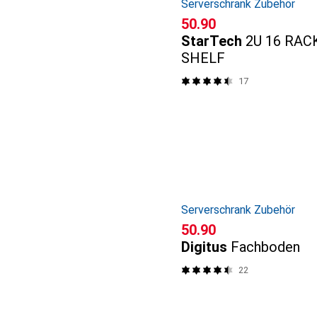
Serverschrank Zubehör
CHF
50.90
StarTech
2U 16 RA
SHELF
17
Serverschrank Zubehör
CHF
50.90
Digitus
Fachboden
22