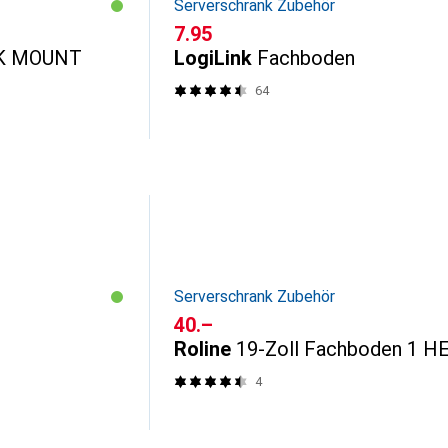
Serverschrank Zubehör
CHF
7.95
CK MOUNT
LogiLink
Fachboden
64
Serverschrank Zubehör
CHF
40.–
Roline
19-Zoll Fachboden 1 H
4