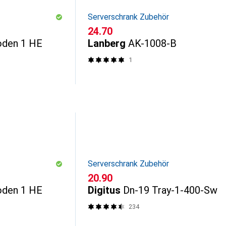
Serverschrank Zubehör
CHF
24.70
oden 1 HE
Lanberg
AK-1008-B
1
Serverschrank Zubehör
CHF
20.90
oden 1 HE
Digitus
Dn-19 Tray-1-400-Sw
234