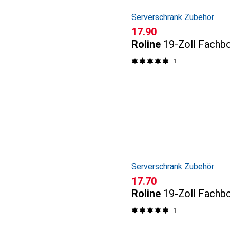
Serverschrank Zubehör
CHF
17.90
Roline
19-Zoll Fachb
1
Serverschrank Zubehör
CHF
17.70
Roline
19-Zoll Fachb
1