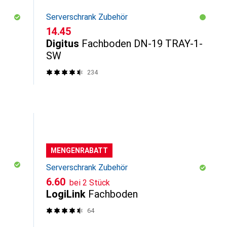
Serverschrank Zubehör
CHF
14.45
Digitus
Fachboden DN-19 TRAY-1-
SW
234
MENGENRABATT
Serverschrank Zubehör
CHF
6.60
bei 2 Stück
LogiLink
Fachboden
64