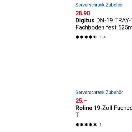
Serverschrank Zubehör
CHF
28.90
Digitus
DN-19 TRAY-
Fachboden fest 525m
schwarz
234
Serverschrank Zubehör
CHF
25.–
Roline
19-Zoll Fachb
T
1