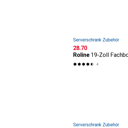
Serverschrank Zubehör
CHF
28.70
Roline
19-Zoll Fachb
4
Serverschrank Zubehör