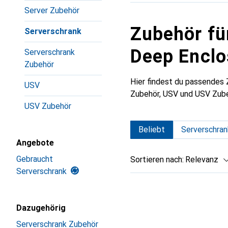
Server Zubehör
Zubehör f
Serverschrank
Deep Enclo
Serverschrank
Zubehör
Hier findest du passende
USV
Zubehör, USV und USV Zube
USV Zubehör
Beliebt
Serverschran
Angebote
Gebraucht
Sortieren nach
:
Relevanz
Serverschrank
Produktliste
Dazugehörig
Serverschrank Zubehör