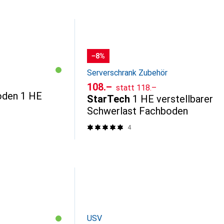
−8%
Serverschrank Zubehör
CHF
CHF
108.–
statt
118.–
oden 1 HE
StarTech
1 HE verstellbarer
Schwerlast Fachboden
4
USV