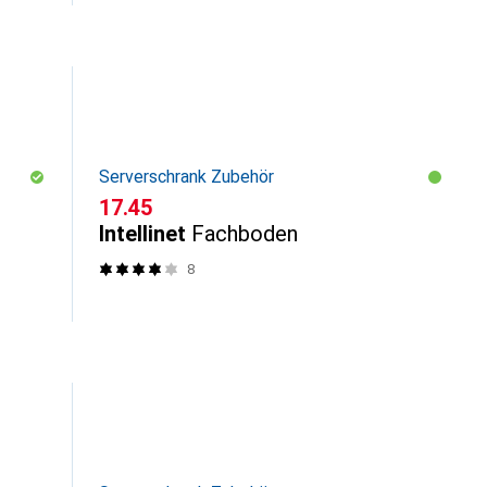
Serverschrank Zubehör
CHF
17.45
Intellinet
Fachboden
8