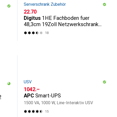
Serverschrank Zubehör
CHF
22.70
Digitus
1HE Fachboden fuer
48,3cm 19Zoll Netzwerkschrank
RAL9005 schwarz fuer 600mm
18
tiefe Schraen...
USV
CHF
1042.–
APC
Smart-UPS
2
1500 VA, 1000 W, Line-Interaktiv USV
15