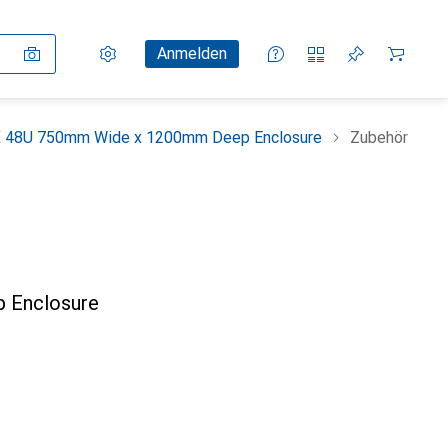
Einstellungen
Kundenkonto
Vergleichslisten
Merklisten
Warenkorb
Anmelden
X 48U 750mm Wide x 1200mm Deep Enclosure
Zubehör
 Enclosure