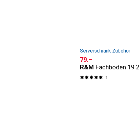
Serverschrank Zubehör
CHF
79.–
R&M
Fachboden 19 2
1