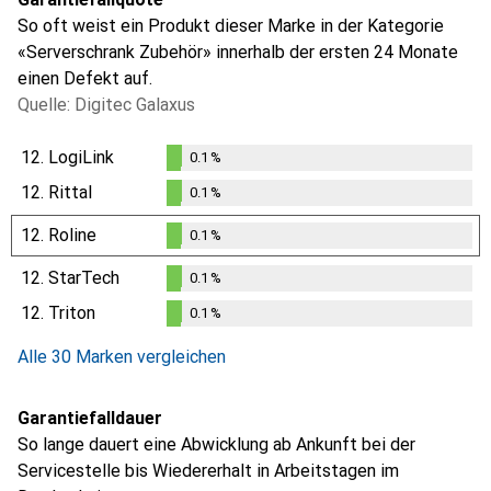
So oft weist ein Produkt dieser Marke in der Kategorie
«Serverschrank Zubehör» innerhalb der ersten 24 Monate
einen Defekt auf.
Quelle: Digitec Galaxus
12.
LogiLink
0.1
%
0.1
%
12.
Rittal
0.1
%
0.1
%
12.
Roline
0.1
%
0.1
%
12.
StarTech
0.1
%
0.1
%
12.
Triton
0.1
%
0.1
%
Alle 30 Marken vergleichen
Garantiefalldauer
So lange dauert eine Abwicklung ab Ankunft bei der
Servicestelle bis Wiedererhalt in Arbeitstagen im