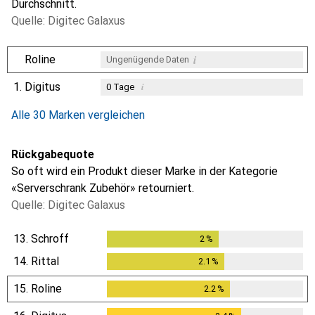
Durchschnitt.
Quelle: Digitec Galaxus
i
Roline
Ungenügende Daten
1.
Digitus
i
0
Tage
i
i
i
Ungenügende Daten
Ungenügende Daten
Ungenügende Daten
Alle 30 Marken vergleichen
Rückgabequote
So oft wird ein Produkt dieser Marke in der Kategorie
«Serverschrank Zubehör» retourniert.
Quelle: Digitec Galaxus
13.
Schroff
2
%
2
%
14.
Rittal
2.1
%
2.1
%
15.
Roline
2.2
%
2.2
%