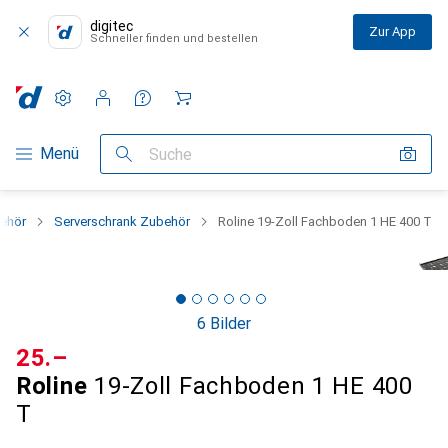
digitec
Zur App
Schneller finden und bestellen
Einstellungen
Kundenkonto
Vergleichslisten
Merklisten
Warenkorb
Navigation nach Kategorien
Menü
Suche
behör
Serverschrank Zubehör
Roline 19-Zoll Fachboden 1 HE 400 T
6 Bilder
CHF
25.–
Roline
19-Zoll Fachboden 1 HE 400
T