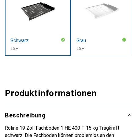
Schwarz
Grau
CHF
25.–
CHF
25.–
Produktinformationen
Beschreibung
Roline 19 Zoll Fachboden 1 HE 400 T 15 kg Tragkraft
schwarz. Die Fachböden können problemlos an den