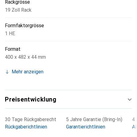
Rackgrösse
19 Zoll Rack
Formfaktorgrösse
1 HE
Format
400 x 482 x 44 mm
Mehr anzeigen
Preisentwicklung
30 Tage Rückgaberecht
5 Jahre Garantie (Bring-In)
4 
Rückgaberichtlinien
Garantierichtlinien
Al