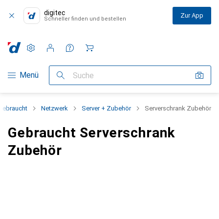
digitec
Zur App
Schneller finden und bestellen
Einstellungen
Kundenkonto
Vergleichslisten
Merklisten
Warenkorb
Navigation nach Kategorien
Menü
Suche
Gebraucht
Netzwerk
Server + Zubehör
Serverschrank Zubehör
Gebraucht Serverschrank
Zubehör