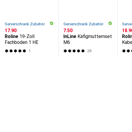
Serverschrank Zubehör
Serverschrank Zubehör
Serve
CHF
17.90
CHF
7.50
CHF
18.9
Roline
19-Zoll
InLine
Käfigmutternset
Roli
Fachboden 1 HE
M6
Kabe
Bürs
1
28